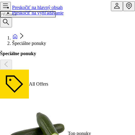
Preskočiť na hlavný obsah
Preskočiť na vyhľadávanie
Špeciálne ponuky
Špeciálne ponuky
All Offers
Top ponuky