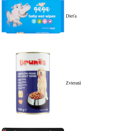
Dieťa
Zvieratá