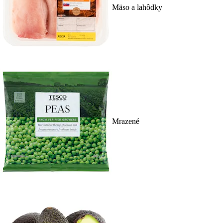
Mäso a lahôdky
Mrazené