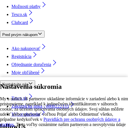
Možnosti platby
Tesco.sk
Clubcard
Pred prvým nákupom
Ako nakupovať
Registrácia
Objednanie doručenia
Moje obľúbené
Kontaktujte nás
Nastavenia súkromia
Tesco.sk
My a našich 18 partnerov ukladáme informácie v zariadení alebo k nim
pristupujeme, napríklad k jedinečným identifikátorom v súboroch
Zákaznícka linka - 0800222333
cookie, za účelom spracúvania osobných údajov. Svoj súhlas môžete
udeliť alebo spravovať voľbou Prijať alebo Odmietnuť všetko,
Výber obchodu
prípadne kedykoľvek v
Pravidlách pre ochranu osobných údajov a
cookies.
Tieto voľby oznámime našim partnerom a neovplyvnia údaje
followUs