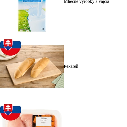
Mliečne výrobky a vajcia
Pekáreň