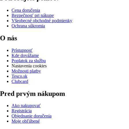
Cena doručenia
Bezpečnosť pri nákupe
Všeobecné obchodné podmienky
Ochrana súkromia
O nás
Prístupnosť
Kde dovážame
Poplatok za službu
Nastavenia cookies
Možnosti platby
Tesco.sk
Clubcard
Pred prvým nákupom
Ako nakupovať
Registrácia
Objednanie doručenia
Moje obľúbené