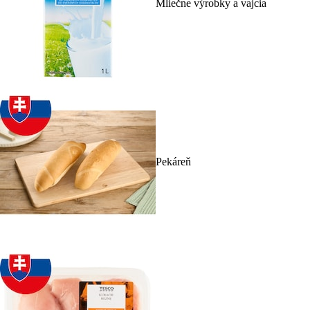
Mliečne výrobky a vajcia
Pekáreň