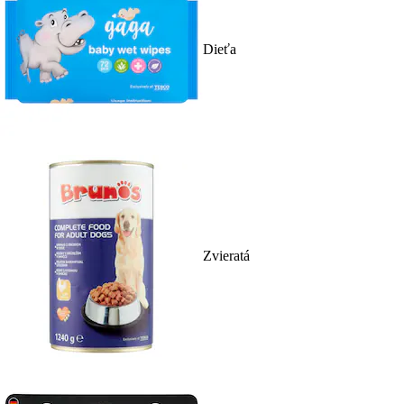
Dieťa
Zvieratá