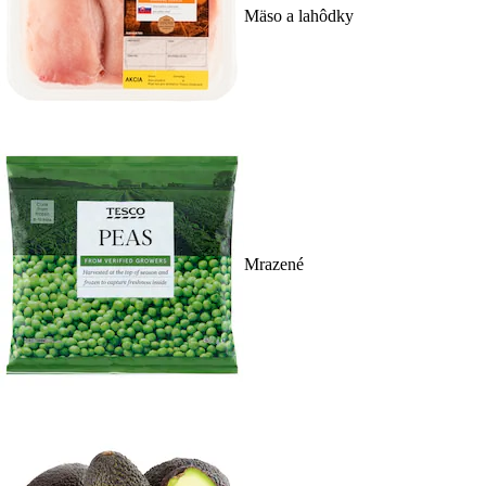
Mäso a lahôdky
Mrazené