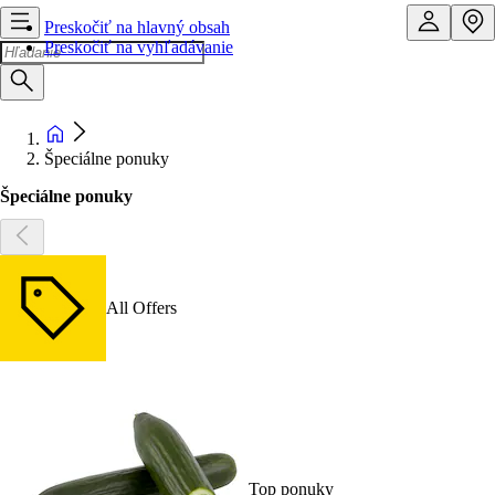
Preskočiť na hlavný obsah
Preskočiť na vyhľadávanie
Špeciálne ponuky
Špeciálne ponuky
All Offers
Top ponuky