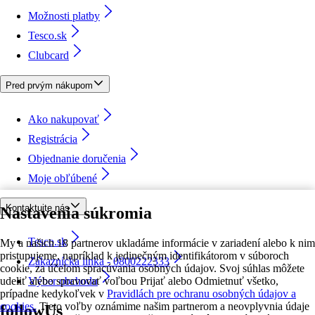
Možnosti platby
Tesco.sk
Clubcard
Pred prvým nákupom
Ako nakupovať
Registrácia
Objednanie doručenia
Moje obľúbené
Kontaktujte nás
Nastavenia súkromia
Tesco.sk
My a našich 18 partnerov ukladáme informácie v zariadení alebo k nim
pristupujeme, napríklad k jedinečným identifikátorom v súboroch
Zákaznícka linka - 0800222333
cookie, za účelom spracúvania osobných údajov. Svoj súhlas môžete
udeliť alebo spravovať voľbou Prijať alebo Odmietnuť všetko,
Výber obchodu
prípadne kedykoľvek v
Pravidlách pre ochranu osobných údajov a
cookies.
Tieto voľby oznámime našim partnerom a neovplyvnia údaje
followUs