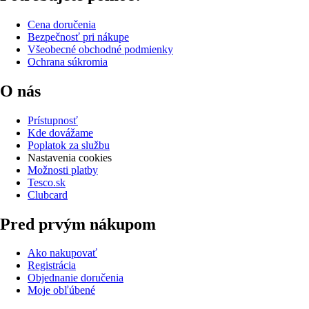
Cena doručenia
Bezpečnosť pri nákupe
Všeobecné obchodné podmienky
Ochrana súkromia
O nás
Prístupnosť
Kde dovážame
Poplatok za službu
Nastavenia cookies
Možnosti platby
Tesco.sk
Clubcard
Pred prvým nákupom
Ako nakupovať
Registrácia
Objednanie doručenia
Moje obľúbené