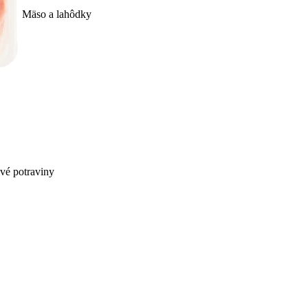
Mäso a lahôdky
ivé potraviny