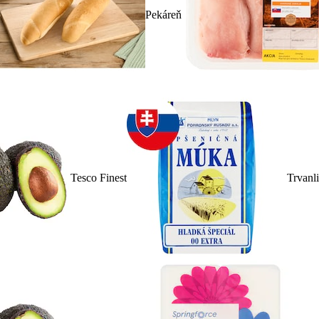
Pekáreň
Tesco Finest
Trvanl