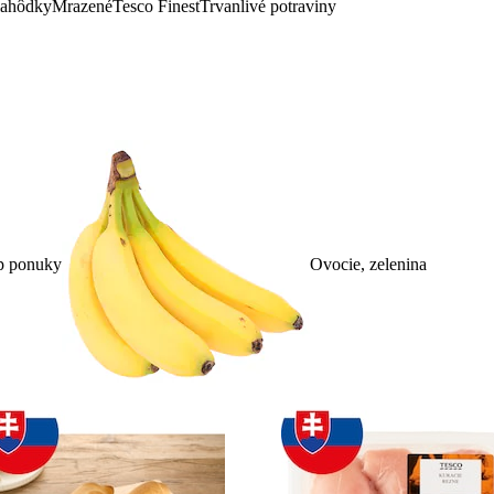
lahôdky
Mrazené
Tesco Finest
Trvanlivé potraviny
p ponuky
Ovocie, zelenina