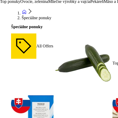
Top ponuky
Ovocie, zelenina
Mliečne výrobky a vajcia
Pekáreň
Mäso a 
Špeciálne ponuky
Špeciálne ponuky
All Offers
To