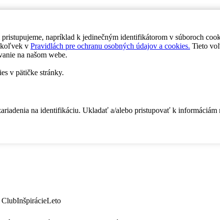
 pristupujeme, napríklad k jedinečným identifikátorom v súboroch coo
dykoľvek v
Pravidlách pre ochranu osobných údajov a cookies.
Tieto voľ
vanie na našom webe.
es v pätičke stránky.
zariadenia na identifikáciu. Ukladať a/alebo pristupovať k informáciám
 Club
Inšpirácie
Leto