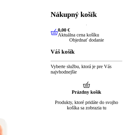
Nákupný košík
0,00 €
Aktuálna cena košíku
0,00 €
Aktuálna cena košíku
Objednať dodanie
Váš košík
Vyberte službu, ktorá je pre Vás
najvhodnejšie
Prázdny košík
Produkty, ktoré pridáte do svojho
košíka sa zobrazia tu