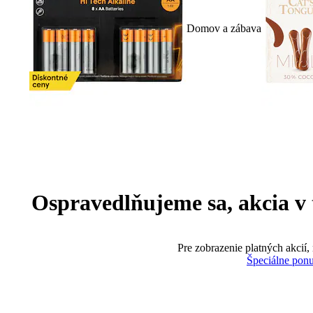
Domov a zábava
Ospravedlňujeme sa, akcia v te
Pre zobrazenie platných akcií,
Špeciálne pon