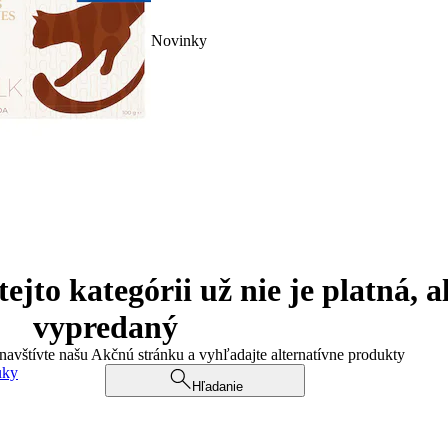
Novinky
jto kategórii už nie je platná, a
vypredaný
 navštívte našu Akčnú stránku a vyhľadajte alternatívne produkty
uky
Hľadanie