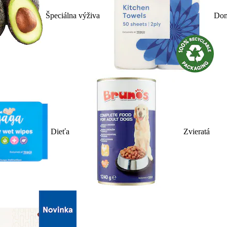
Špeciálna výživa
Dom
Dieťa
Zvieratá