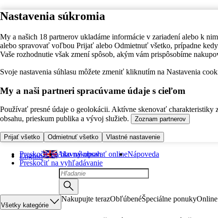
Nastavenia súkromia
My a našich 18 partnerov ukladáme informácie v zariadení alebo k nim
alebo spravovať voľbou Prijať alebo Odmietnuť všetko, prípadne ke
Vaše rozhodnutie však zmení spôsob, akým vám prispôsobíme nakupo
Svoje nastavenia súhlasu môžete zmeniť kliknutím na Nastavenia cooki
My a naši partneri spracúvame údaje s cieľom
Používať presné údaje o geolokácii. Aktívne skenovať charakteristiky 
obsahu, prieskum publika a vývoj služieb.
Zoznam partnerov
Prijať všetko
Odmietnuť všetko
Vlastné nastavenie
Preskočiť na hlavný obsah
Ako nakupovať online
Nápoveda
English
Preskočiť na vyhľadávanie
Nakupujte teraz
Obľúbené
Špeciálne ponuky
Online
Všetky kategórie