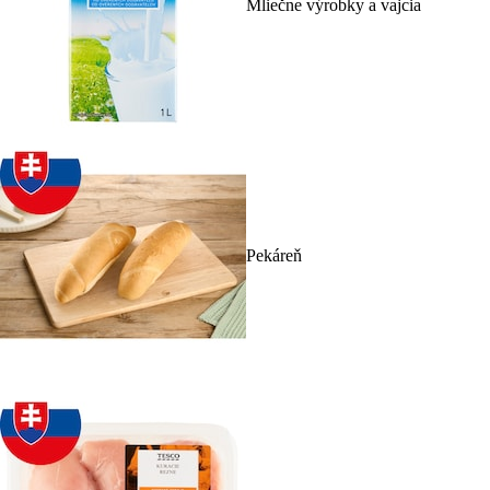
Mliečne výrobky a vajcia
Pekáreň