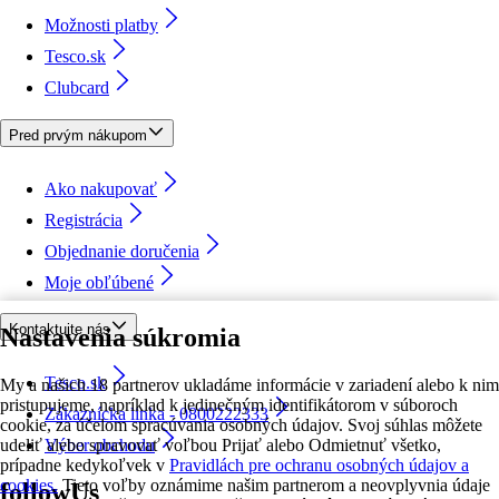
Možnosti platby
Tesco.sk
Clubcard
Pred prvým nákupom
Ako nakupovať
Registrácia
Objednanie doručenia
Moje obľúbené
Kontaktujte nás
Nastavenia súkromia
Tesco.sk
My a našich 18 partnerov ukladáme informácie v zariadení alebo k nim
pristupujeme, napríklad k jedinečným identifikátorom v súboroch
Zákaznícka linka - 0800222333
cookie, za účelom spracúvania osobných údajov. Svoj súhlas môžete
udeliť alebo spravovať voľbou Prijať alebo Odmietnuť všetko,
Výber obchodu
prípadne kedykoľvek v
Pravidlách pre ochranu osobných údajov a
cookies.
Tieto voľby oznámime našim partnerom a neovplyvnia údaje
followUs