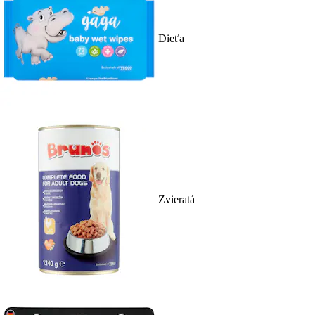
Dieťa
Zvieratá