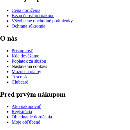
Cena doručenia
Bezpečnosť pri nákupe
Všeobecné obchodné podmienky
Ochrana súkromia
O nás
Prístupnosť
Kde dovážame
Poplatok za službu
Nastavenia cookies
Možnosti platby
Tesco.sk
Clubcard
Pred prvým nákupom
Ako nakupovať
Registrácia
Objednanie doručenia
Moje obľúbené