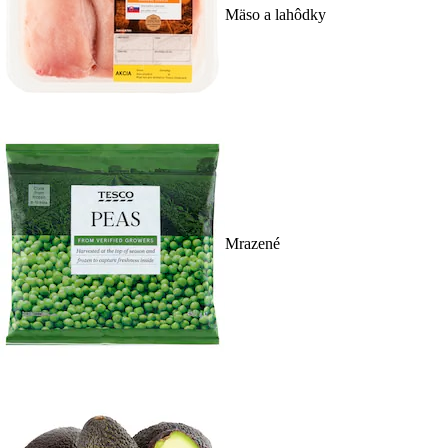
Mäso a lahôdky
Mrazené