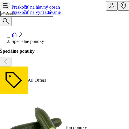
Preskočiť na hlavný obsah
Preskočiť na vyhľadávanie
Špeciálne ponuky
Špeciálne ponuky
All Offers
Top ponuky