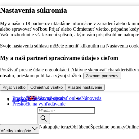
Nastavenia súkromia
My a našich 18 partnerov ukladáme informácie v zariadení alebo k nim
alebo spravovať voľbou Prijať alebo Odmietnuť všetko, prípadne ke
Vaše rozhodnutie však zmení spôsob, akým vám prispôsobíme nakupo
Svoje nastavenia súhlasu môžete zmeniť kliknutím na Nastavenia cooki
My a naši partneri spracúvame údaje s cieľom
Používať presné údaje o geolokácii. Aktívne skenovať charakteristiky 
obsahu, prieskum publika a vývoj služieb.
Zoznam partnerov
Prijať všetko
Odmietnuť všetko
Vlastné nastavenie
Preskočiť na hlavný obsah
Ako nakupovať online
Nápoveda
English
Preskočiť na vyhľadávanie
Nakupujte teraz
Obľúbené
Špeciálne ponuky
Online
Všetky kategórie