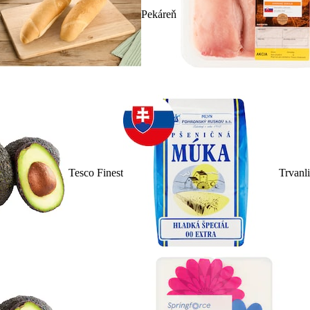
Pekáreň
Tesco Finest
Trvanl