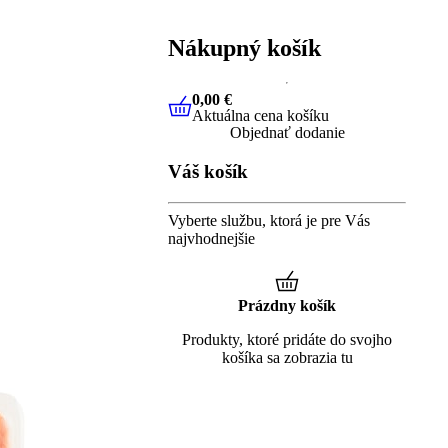
Nákupný košík
0,00 €
Aktuálna cena košíku
0,00 €
Aktuálna cena košíku
Objednať dodanie
Váš košík
Vyberte službu, ktorá je pre Vás
najvhodnejšie
Prázdny košík
Produkty, ktoré pridáte do svojho
košíka sa zobrazia tu