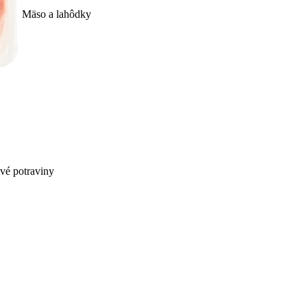
Mäso a lahôdky
ivé potraviny