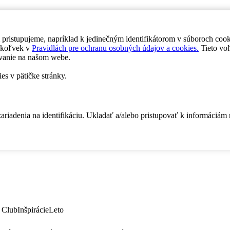
 pristupujeme, napríklad k jedinečným identifikátorom v súboroch coo
dykoľvek v
Pravidlách pre ochranu osobných údajov a cookies.
Tieto voľ
vanie na našom webe.
es v pätičke stránky.
zariadenia na identifikáciu. Ukladať a/alebo pristupovať k informáciám
 Club
Inšpirácie
Leto