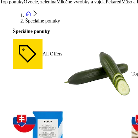
Top ponuky
Ovocie, zelenina
Mliečne výrobky a vajcia
Pekáreň
Mäso a 
Špeciálne ponuky
Špeciálne ponuky
All Offers
To