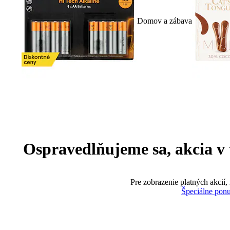
Domov a zábava
Ospravedlňujeme sa, akcia v te
Pre zobrazenie platných akcií,
Špeciálne pon