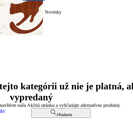
Novinky
jto kategórii už nie je platná, a
vypredaný
 navštívte našu Akčnú stránku a vyhľadajte alternatívne produkty
uky
Hľadanie