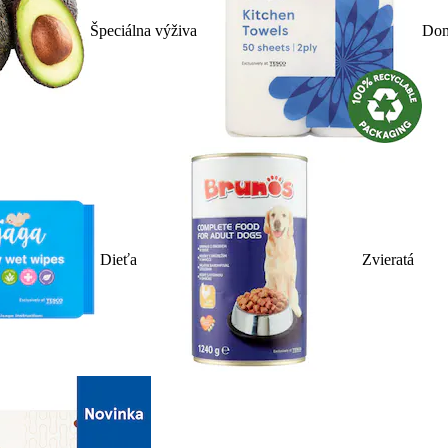
Špeciálna výživa
Dom
Dieťa
Zvieratá