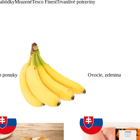
lahôdky
Mrazené
Tesco Finest
Trvanlivé potraviny
p ponuky
Ovocie, zelenina