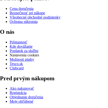
Cena doručenia
Bezpečnosť pri nákupe
Všeobecné obchodné podmienky
Ochrana súkromia
O nás
Prístupnosť
Kde dovážame
Poplatok za službu
Nastavenia cookies
Možnosti platby
Tesco.sk
Clubcard
Pred prvým nákupom
Ako nakupovať
Registrácia
Objednanie doručenia
Moje obľúbené