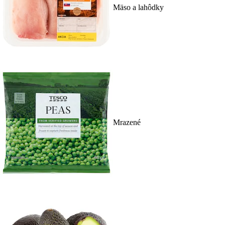
Mäso a lahôdky
Mrazené