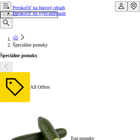
Preskočiť na hlavný obsah
Preskočiť na vyhľadávanie
Špeciálne ponuky
Špeciálne ponuky
All Offers
Top ponuky