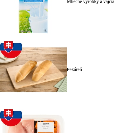
Mliečne výrobky a vajcia
Pekáreň