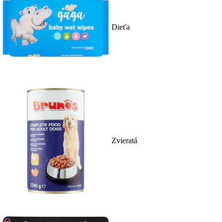
Dieťa
Zvieratá