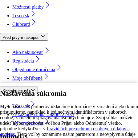
Možnosti platby
Tesco.sk
Clubcard
Pred prvým nákupom
Ako nakupovať
Registrácia
Objednanie doručenia
Moje obľúbené
Kontaktujte nás
Nastavenia súkromia
Tesco.sk
My a našich 18 partnerov ukladáme informácie v zariadení alebo k nim
pristupujeme, napríklad k jedinečným identifikátorom v súboroch
Zákaznícka linka - 0800222333
cookie, za účelom spracúvania osobných údajov. Svoj súhlas môžete
udeliť alebo spravovať voľbou Prijať alebo Odmietnuť všetko,
Výber obchodu
prípadne kedykoľvek v
Pravidlách pre ochranu osobných údajov a
cookies.
Tieto voľby oznámime našim partnerom a neovplyvnia údaje
followUs