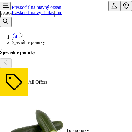
Preskočiť na hlavný obsah
Preskočiť na vyhľadávanie
Špeciálne ponuky
Špeciálne ponuky
All Offers
Top ponuky