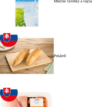
Mliečne výrobky a vajcia
Pekáreň