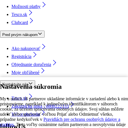
Možnosti platby
Tesco.sk
Clubcard
Pred prvým nákupom
Ako nakupovať
Registrácia
Objednanie doručenia
Moje obľúbené
Kontaktujte nás
Nastavenia súkromia
Tesco.sk
My a našich 18 partnerov ukladáme informácie v zariadení alebo k nim
pristupujeme, napríklad k jedinečným identifikátorom v súboroch
Zákaznícka linka - 0800222333
cookie, za účelom spracúvania osobných údajov. Svoj súhlas môžete
udeliť alebo spravovať voľbou Prijať alebo Odmietnuť všetko,
Výber obchodu
prípadne kedykoľvek v
Pravidlách pre ochranu osobných údajov a
cookies.
Tieto voľby oznámime našim partnerom a neovplyvnia údaje
followUs