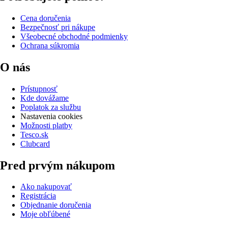
Cena doručenia
Bezpečnosť pri nákupe
Všeobecné obchodné podmienky
Ochrana súkromia
O nás
Prístupnosť
Kde dovážame
Poplatok za službu
Nastavenia cookies
Možnosti platby
Tesco.sk
Clubcard
Pred prvým nákupom
Ako nakupovať
Registrácia
Objednanie doručenia
Moje obľúbené