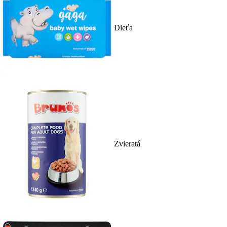
Dieťa
Zvieratá