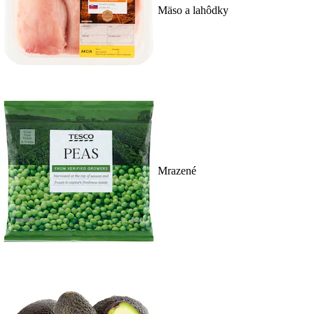
Mäso a lahôdky
Mrazené