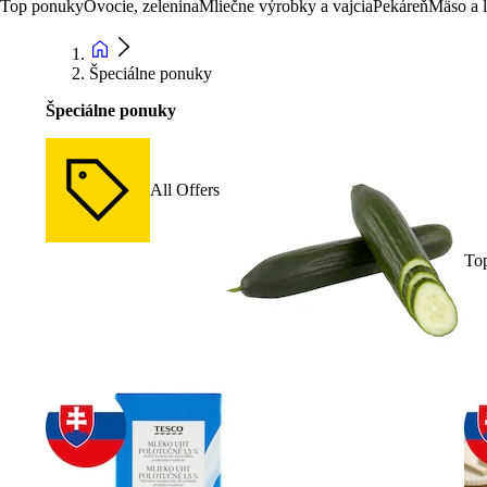
Top ponuky
Ovocie, zelenina
Mliečne výrobky a vajcia
Pekáreň
Mäso a 
Špeciálne ponuky
Špeciálne ponuky
All Offers
To