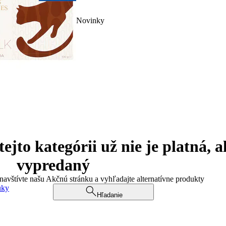
Novinky
jto kategórii už nie je platná, a
vypredaný
 navštívte našu Akčnú stránku a vyhľadajte alternatívne produkty
uky
Hľadanie