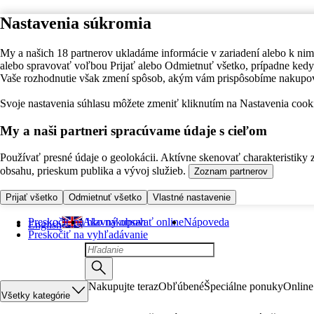
Nastavenia súkromia
My a našich 18 partnerov ukladáme informácie v zariadení alebo k nim
alebo spravovať voľbou Prijať alebo Odmietnuť všetko, prípadne ke
Vaše rozhodnutie však zmení spôsob, akým vám prispôsobíme nakupo
Svoje nastavenia súhlasu môžete zmeniť kliknutím na Nastavenia cooki
My a naši partneri spracúvame údaje s cieľom
Používať presné údaje o geolokácii. Aktívne skenovať charakteristiky 
obsahu, prieskum publika a vývoj služieb.
Zoznam partnerov
Prijať všetko
Odmietnuť všetko
Vlastné nastavenie
Preskočiť na hlavný obsah
Ako nakupovať online
Nápoveda
English
Preskočiť na vyhľadávanie
Nakupujte teraz
Obľúbené
Špeciálne ponuky
Online
Všetky kategórie