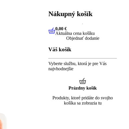
Nákupný košík
0,00 €
Aktuálna cena košíku
0,00 €
Aktuálna cena košíku
Objednať dodanie
Váš košík
Vyberte službu, ktorá je pre Vás
najvhodnejšie
Prázdny košík
Produkty, ktoré pridáte do svojho
košíka sa zobrazia tu