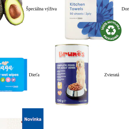
Špeciálna výživa
Dom
Dieťa
Zvieratá