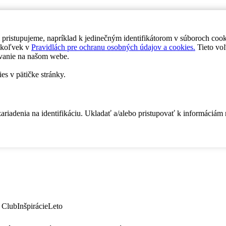
 pristupujeme, napríklad k jedinečným identifikátorom v súboroch coo
dykoľvek v
Pravidlách pre ochranu osobných údajov a cookies.
Tieto voľ
vanie na našom webe.
es v pätičke stránky.
zariadenia na identifikáciu. Ukladať a/alebo pristupovať k informáciám
 Club
Inšpirácie
Leto