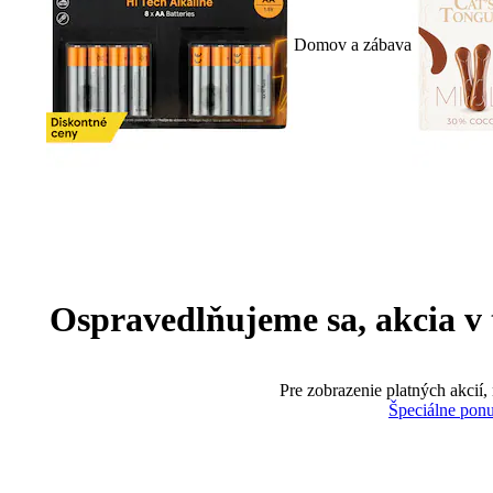
Domov a zábava
Ospravedlňujeme sa, akcia v te
Pre zobrazenie platných akcií,
Špeciálne pon