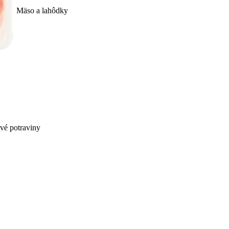
Mäso a lahôdky
ivé potraviny