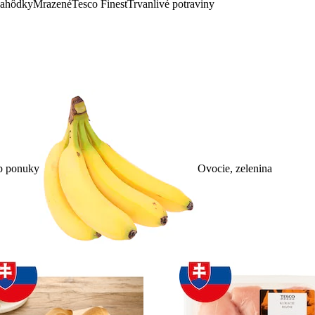
lahôdky
Mrazené
Tesco Finest
Trvanlivé potraviny
p ponuky
Ovocie, zelenina