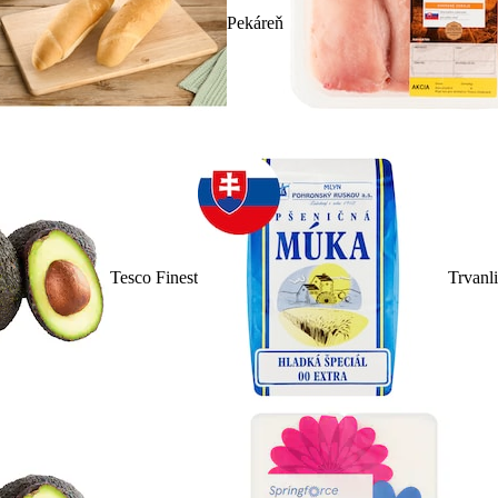
Pekáreň
Tesco Finest
Trvanl