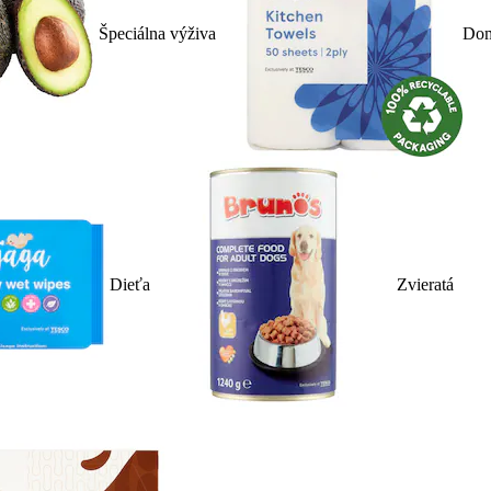
Špeciálna výživa
Dom
Dieťa
Zvieratá