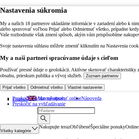
Nastavenia súkromia
My a našich 18 partnerov ukladáme informácie v zariadení alebo k nim
alebo spravovať voľbou Prijať alebo Odmietnuť všetko, prípadne ke
Vaše rozhodnutie však zmení spôsob, akým vám prispôsobíme nakupo
Svoje nastavenia súhlasu môžete zmeniť kliknutím na Nastavenia cooki
My a naši partneri spracúvame údaje s cieľom
Používať presné údaje o geolokácii. Aktívne skenovať charakteristiky 
obsahu, prieskum publika a vývoj služieb.
Zoznam partnerov
Prijať všetko
Odmietnuť všetko
Vlastné nastavenie
Preskočiť na hlavný obsah
Ako nakupovať online
Nápoveda
English
Preskočiť na vyhľadávanie
Nakupujte teraz
Obľúbené
Špeciálne ponuky
Online
Všetky kategórie