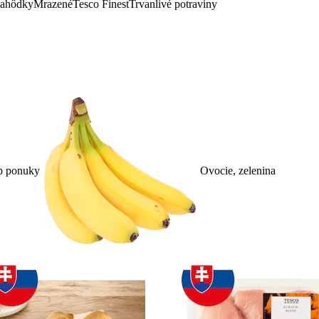
lahôdky
Mrazené
Tesco Finest
Trvanlivé potraviny
p ponuky
Ovocie, zelenina