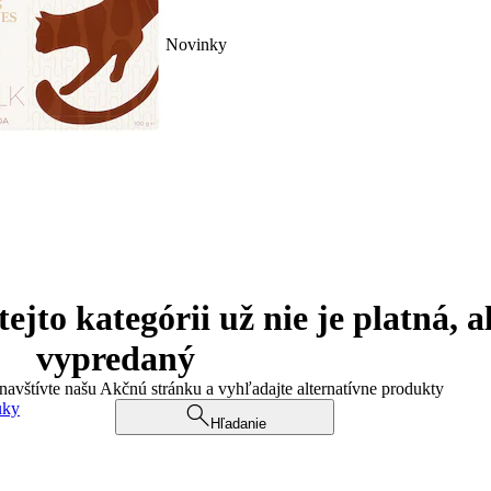
Novinky
jto kategórii už nie je platná, a
vypredaný
 navštívte našu Akčnú stránku a vyhľadajte alternatívne produkty
uky
Hľadanie