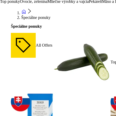
Top ponuky
Ovocie, zelenina
Mliečne výrobky a vajcia
Pekáreň
Mäso a 
Špeciálne ponuky
Špeciálne ponuky
All Offers
To