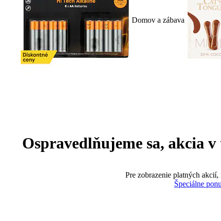
Domov a zábava
Ospravedlňujeme sa, akcia v te
Pre zobrazenie platných akcií,
Špeciálne pon