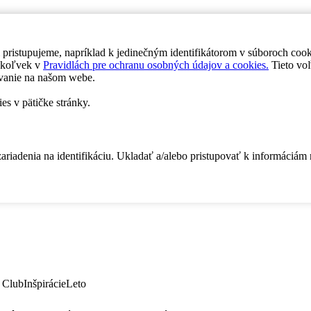
 pristupujeme, napríklad k jedinečným identifikátorom v súboroch coo
dykoľvek v
Pravidlách pre ochranu osobných údajov a cookies.
Tieto voľ
vanie na našom webe.
es v pätičke stránky.
zariadenia na identifikáciu. Ukladať a/alebo pristupovať k informáciám
 Club
Inšpirácie
Leto