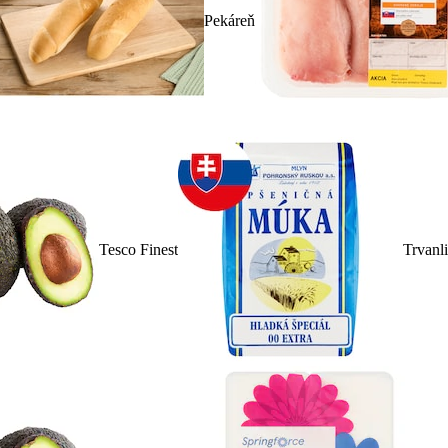
Pekáreň
Tesco Finest
Trvanl