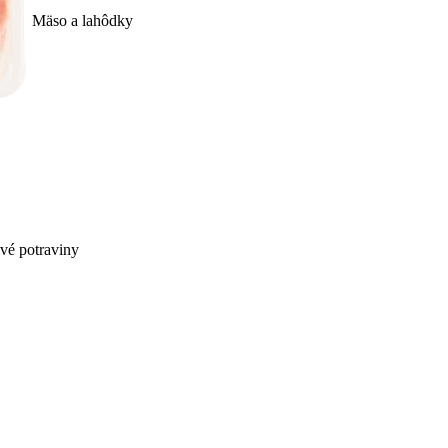
Mäso a lahôdky
ivé potraviny