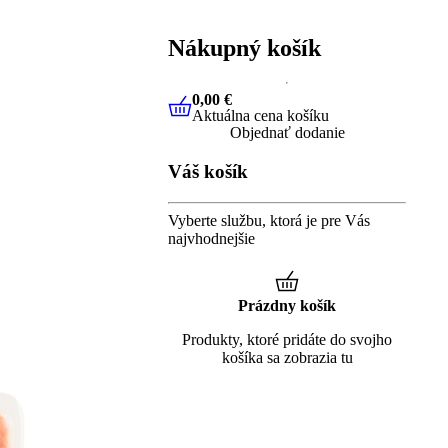
Nákupný košík
0,00 €
Aktuálna cena košíku
0,00 €
Aktuálna cena košíku
Objednať dodanie
Váš košík
Vyberte službu, ktorá je pre Vás
najvhodnejšie
Prázdny košík
Produkty, ktoré pridáte do svojho
košíka sa zobrazia tu