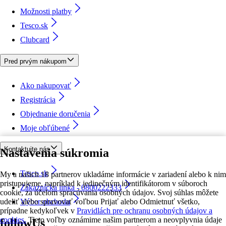
Možnosti platby
Tesco.sk
Clubcard
Pred prvým nákupom
Ako nakupovať
Registrácia
Objednanie doručenia
Moje obľúbené
Kontaktujte nás
Nastavenia súkromia
Tesco.sk
My a našich 18 partnerov ukladáme informácie v zariadení alebo k nim
pristupujeme, napríklad k jedinečným identifikátorom v súboroch
Zákaznícka linka - 0800222333
cookie, za účelom spracúvania osobných údajov. Svoj súhlas môžete
udeliť alebo spravovať voľbou Prijať alebo Odmietnuť všetko,
Výber obchodu
prípadne kedykoľvek v
Pravidlách pre ochranu osobných údajov a
cookies.
Tieto voľby oznámime našim partnerom a neovplyvnia údaje
followUs