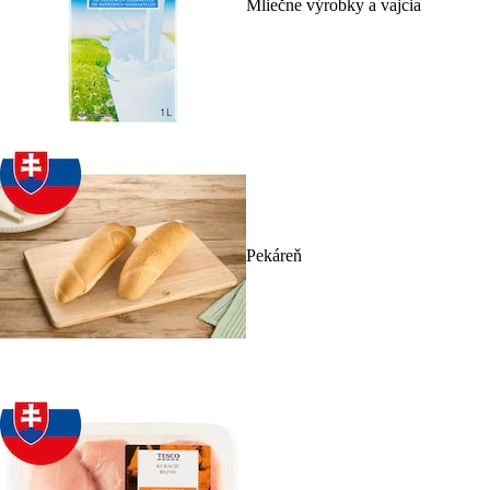
Mliečne výrobky a vajcia
Pekáreň