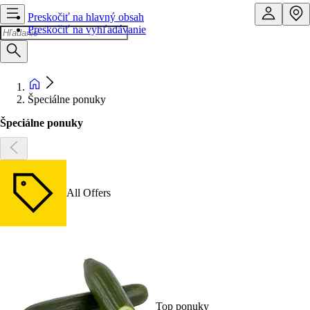
Preskočiť na hlavný obsah
Preskočiť na vyhľadávanie
Špeciálne ponuky
Špeciálne ponuky
All Offers
Top ponuky