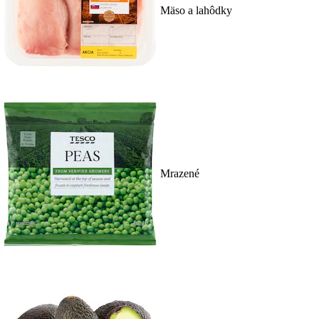
Mäso a lahôdky
Mrazené