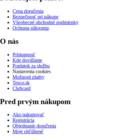
Cena doručenia
Bezpečnosť pri nákupe
Všeobecné obchodné podmienky
Ochrana súkromia
O nás
Prístupnosť
Kde dovážame
Poplatok za službu
Nastavenia cookies
Možnosti platby
Tesco.sk
Clubcard
Pred prvým nákupom
Ako nakupovať
Registrácia
Objednanie doručenia
Moje obľúbené