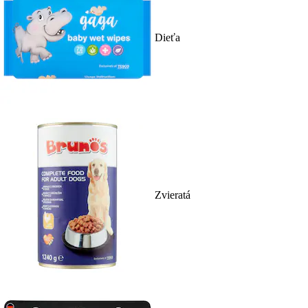
Dieťa
Zvieratá