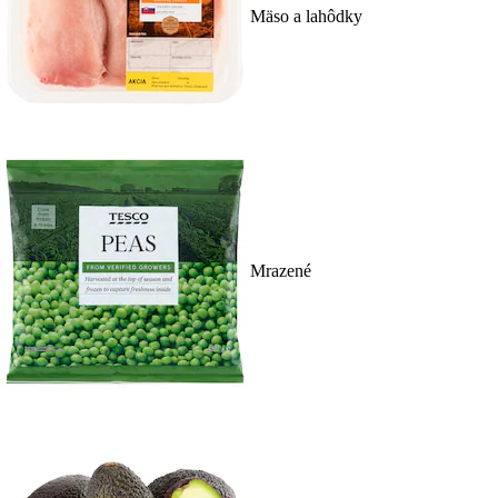
Mäso a lahôdky
Mrazené