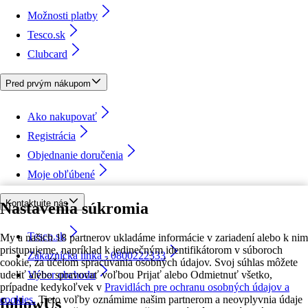
Možnosti platby
Tesco.sk
Clubcard
Pred prvým nákupom
Ako nakupovať
Registrácia
Objednanie doručenia
Moje obľúbené
Kontaktujte nás
Nastavenia súkromia
Tesco.sk
My a našich 18 partnerov ukladáme informácie v zariadení alebo k nim
pristupujeme, napríklad k jedinečným identifikátorom v súboroch
Zákaznícka linka - 0800222333
cookie, za účelom spracúvania osobných údajov. Svoj súhlas môžete
udeliť alebo spravovať voľbou Prijať alebo Odmietnuť všetko,
Výber obchodu
prípadne kedykoľvek v
Pravidlách pre ochranu osobných údajov a
cookies.
Tieto voľby oznámime našim partnerom a neovplyvnia údaje
followUs