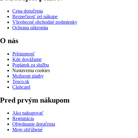
Cena doručenia
Bezpečnosť pri nákupe
Všeobecné obchodné podmienky
Ochrana súkromia
O nás
Prístupnosť
Kde dovážame
Poplatok za službu
Nastavenia cookies
Možnosti platby
Tesco.sk
Clubcard
Pred prvým nákupom
Ako nakupovať
Registrácia
Objednanie doručenia
Moje obľúbené