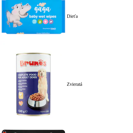
Dieťa
Zvieratá