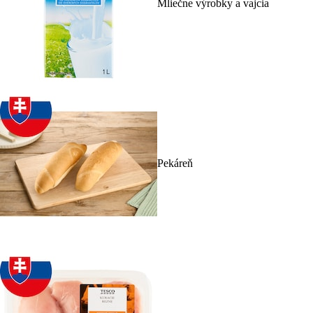
Mliečne výrobky a vajcia
Pekáreň