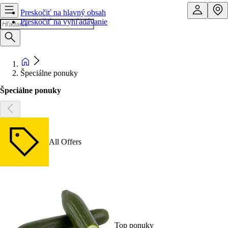
Preskočiť na hlavný obsah
Preskočiť na vyhľadávanie
Špeciálne ponuky
Špeciálne ponuky
All Offers
Top ponuky