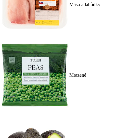
Mäso a lahôdky
Mrazené