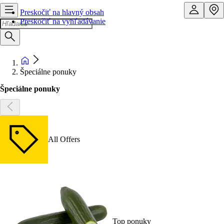
Preskočiť na hlavný obsah
Preskočiť na vyhľadávanie
Špeciálne ponuky
Špeciálne ponuky
All Offers
Top ponuky