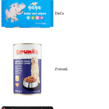
Dieťa
Zvieratá