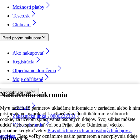
Možnosti platby
Tesco.sk
Clubcard
Pred prvým nákupom
Ako nakupovať
Registrácia
Objednanie doručenia
Moje obľúbené
Kontaktujte nás
Nastavenia súkromia
Tesco.sk
My a našich 18 partnerov ukladáme informácie v zariadení alebo k nim
pristupujeme, napríklad k jedinečným identifikátorom v súboroch
Zákaznícka linka - 0800222333
cookie, za účelom spracúvania osobných údajov. Svoj súhlas môžete
udeliť alebo spravovať voľbou Prijať alebo Odmietnuť všetko,
Výber obchodu
prípadne kedykoľvek v
Pravidlách pre ochranu osobných údajov a
cookies.
Tieto voľby oznámime našim partnerom a neovplyvnia údaje
followUs