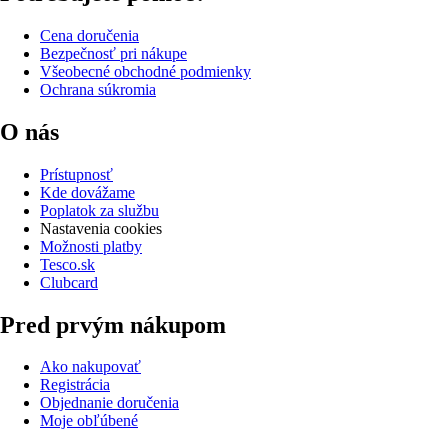
Cena doručenia
Bezpečnosť pri nákupe
Všeobecné obchodné podmienky
Ochrana súkromia
O nás
Prístupnosť
Kde dovážame
Poplatok za službu
Nastavenia cookies
Možnosti platby
Tesco.sk
Clubcard
Pred prvým nákupom
Ako nakupovať
Registrácia
Objednanie doručenia
Moje obľúbené