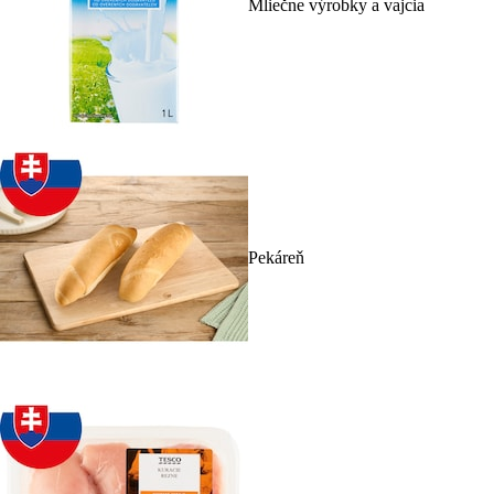
Mliečne výrobky a vajcia
Pekáreň