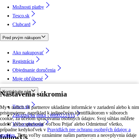
Možnosti platby
Tesco.sk
Clubcard
Pred prvým nákupom
Ako nakupovať
Registrácia
Objednanie doručenia
Moje obľúbené
Kontaktujte nás
Nastavenia súkromia
Tesco.sk
My a našich 18 partnerov ukladáme informácie v zariadení alebo k nim
pristupujeme, napríklad k jedinečným identifikátorom v súboroch
Zákaznícka linka - 0800222333
cookie, za účelom spracúvania osobných údajov. Svoj súhlas môžete
udeliť alebo spravovať voľbou Prijať alebo Odmietnuť všetko,
Výber obchodu
prípadne kedykoľvek v
Pravidlách pre ochranu osobných údajov a
cookies.
Tieto voľby oznámime našim partnerom a neovplyvnia údaje
followUs