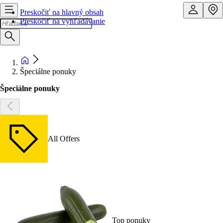
Preskočiť na hlavný obsah
Preskočiť na vyhľadávanie
Špeciálne ponuky
Špeciálne ponuky
All Offers
Top ponuky