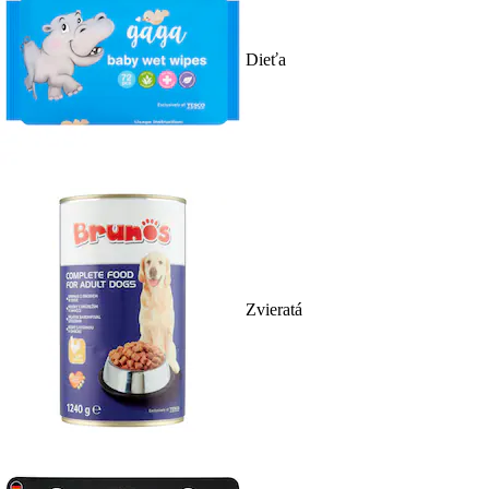
Dieťa
Zvieratá