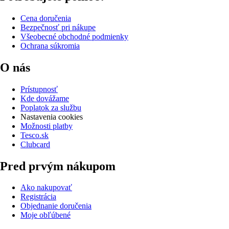
Cena doručenia
Bezpečnosť pri nákupe
Všeobecné obchodné podmienky
Ochrana súkromia
O nás
Prístupnosť
Kde dovážame
Poplatok za službu
Nastavenia cookies
Možnosti platby
Tesco.sk
Clubcard
Pred prvým nákupom
Ako nakupovať
Registrácia
Objednanie doručenia
Moje obľúbené