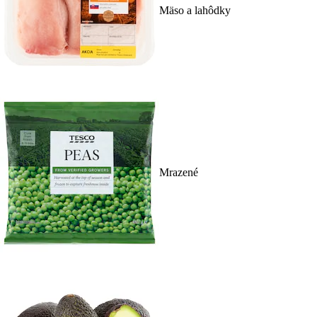
Mäso a lahôdky
Mrazené