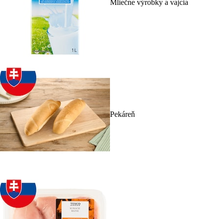
Mliečne výrobky a vajcia
Pekáreň