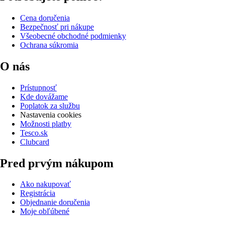
Cena doručenia
Bezpečnosť pri nákupe
Všeobecné obchodné podmienky
Ochrana súkromia
O nás
Prístupnosť
Kde dovážame
Poplatok za službu
Nastavenia cookies
Možnosti platby
Tesco.sk
Clubcard
Pred prvým nákupom
Ako nakupovať
Registrácia
Objednanie doručenia
Moje obľúbené