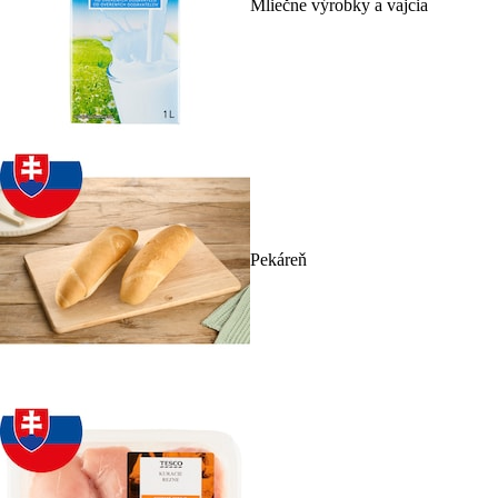
Mliečne výrobky a vajcia
Pekáreň