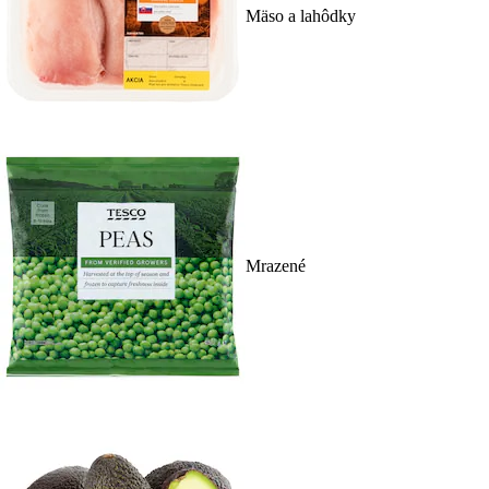
Mäso a lahôdky
Mrazené