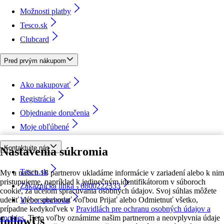
Možnosti platby
Tesco.sk
Clubcard
Pred prvým nákupom
Ako nakupovať
Registrácia
Objednanie doručenia
Moje obľúbené
Kontaktujte nás
Nastavenia súkromia
Tesco.sk
My a našich 18 partnerov ukladáme informácie v zariadení alebo k nim
pristupujeme, napríklad k jedinečným identifikátorom v súboroch
Zákaznícka linka - 0800222333
cookie, za účelom spracúvania osobných údajov. Svoj súhlas môžete
udeliť alebo spravovať voľbou Prijať alebo Odmietnuť všetko,
Výber obchodu
prípadne kedykoľvek v
Pravidlách pre ochranu osobných údajov a
cookies.
Tieto voľby oznámime našim partnerom a neovplyvnia údaje
followUs