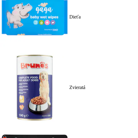
Dieťa
Zvieratá