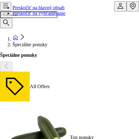
Preskočiť na hlavný obsah
Preskočiť na vyhľadávanie
Špeciálne ponuky
Špeciálne ponuky
All Offers
Top ponuky