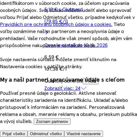
identifikátorom v súboroch cookie, za účelom spracúvania
5,19 € s Clubcard
osobných údajov. Svoj súhlas môžete udeliť alebo spravovať
voľbou Prijať alebo Odmietnuť všetko, prípadne kedykoľvek v
(79,85 €/l)
Pravidlách pre ochranu osobných údajov a cookies.
Tieto
voľby oznámime našim partnerom a neovplyvnia údaje o
prehliadaní. Vaše rozhodnutie však zmení spôsob, akým vám
Cena je platná do 10. 8. 2026
prispôsobíme nakupovanie na našom webe.
6,59 €
Svoje nastavenia súhlasu môžete zmeniť kliknutím na
Nastavenia cookies v pätičke stránky.
101,38 €/l
My a naši partneri spracúvame údaje s cieľom
Quantity controls
Pridať
Zobraziť viac: 24
Používať presné údaje o geolokácii. Aktívne skenovať
charakteristiky zariadenia na identifikáciu. Ukladať a/alebo
pristupovať k informáciám na zariadení. Personalizovaná
reklama a obsah, meranie reklamy a obsahu, prieskum publika
a vývoj služieb.
Zoznam partnerov
Prijať všetko
Odmietnuť všetko
Vlastné nastavenie