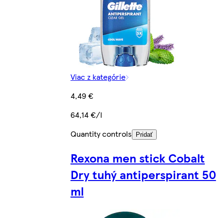
Viac z kategórie
4,49 €
64,14 €/l
Quantity controls
Pridať
Rexona men stick Cobalt
Dry tuhý antiperspirant 50
ml