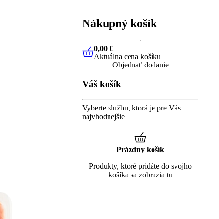
Nákupný košík
0,00 €
Aktuálna cena košíku
0,00 €
Aktuálna cena košíku
Objednať dodanie
Váš košík
Vyberte službu, ktorá je pre Vás
najvhodnejšie
Prázdny košík
Produkty, ktoré pridáte do svojho
košíka sa zobrazia tu