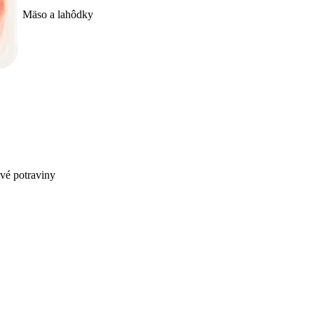
Mäso a lahôdky
ivé potraviny