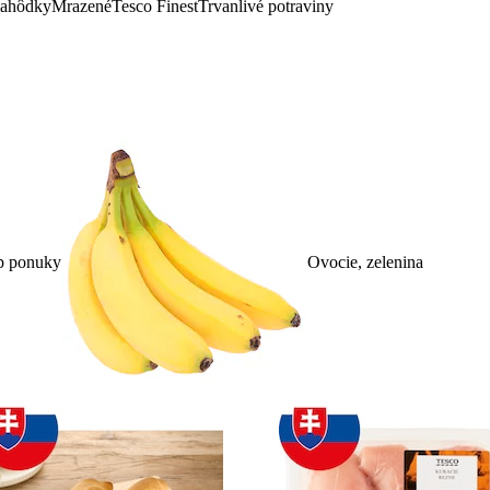
lahôdky
Mrazené
Tesco Finest
Trvanlivé potraviny
p ponuky
Ovocie, zelenina