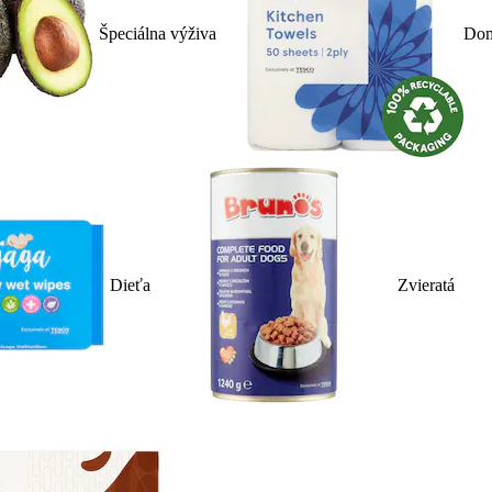
Špeciálna výživa
Dom
Dieťa
Zvieratá