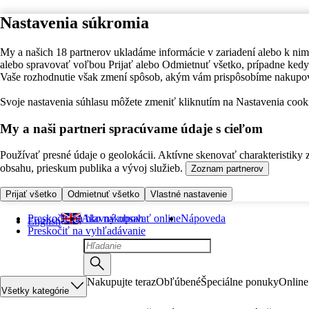
Nastavenia súkromia
My a našich 18 partnerov ukladáme informácie v zariadení alebo k nim
alebo spravovať voľbou Prijať alebo Odmietnuť všetko, prípadne ke
Vaše rozhodnutie však zmení spôsob, akým vám prispôsobíme nakupo
Svoje nastavenia súhlasu môžete zmeniť kliknutím na Nastavenia cooki
My a naši partneri spracúvame údaje s cieľom
Používať presné údaje o geolokácii. Aktívne skenovať charakteristiky 
obsahu, prieskum publika a vývoj služieb.
Zoznam partnerov
Prijať všetko
Odmietnuť všetko
Vlastné nastavenie
Preskočiť na hlavný obsah
Ako nakupovať online
Nápoveda
English
Preskočiť na vyhľadávanie
Nakupujte teraz
Obľúbené
Špeciálne ponuky
Online
Všetky kategórie