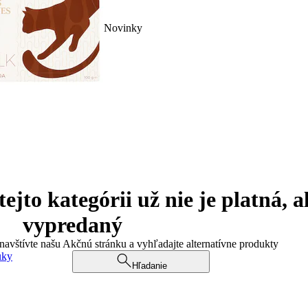
Novinky
jto kategórii už nie je platná, a
vypredaný
 navštívte našu Akčnú stránku a vyhľadajte alternatívne produkty
uky
Hľadanie