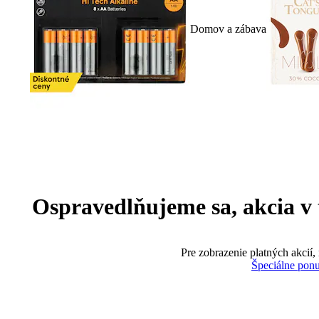
Domov a zábava
Ospravedlňujeme sa, akcia v te
Pre zobrazenie platných akcií,
Špeciálne pon