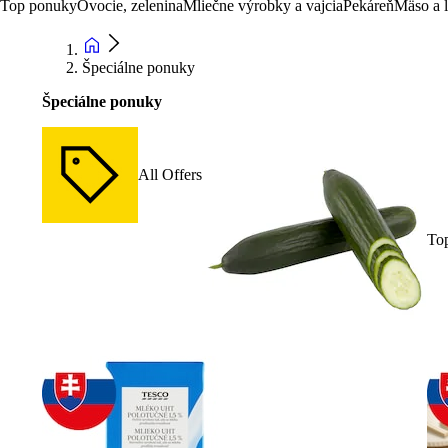
Top ponuky
Ovocie, zelenina
Mliečne výrobky a vajcia
Pekáreň
Mäso a 
Špeciálne ponuky
Špeciálne ponuky
All Offers
To