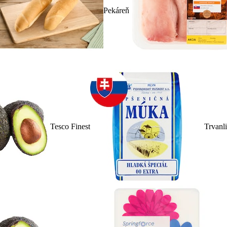
Pekáreň
Tesco Finest
Trvanl