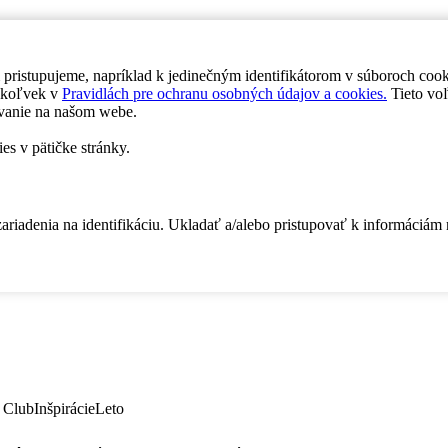
 pristupujeme, napríklad k jedinečným identifikátorom v súboroch coo
dykoľvek v
Pravidlách pre ochranu osobných údajov a cookies.
Tieto voľ
vanie na našom webe.
es v pätičke stránky.
zariadenia na identifikáciu. Ukladať a/alebo pristupovať k informáciám
 Club
Inšpirácie
Leto