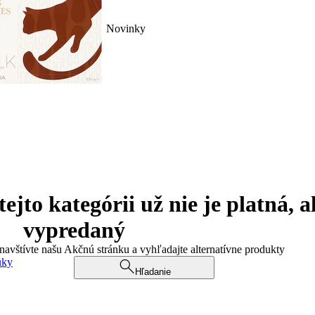
Novinky
jto kategórii už nie je platná, a
vypredaný
 navštívte našu Akčnú stránku a vyhľadajte alternatívne produkty
uky
Hľadanie