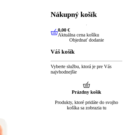
Nákupný košík
0,00 €
Aktuálna cena košíku
0,00 €
Aktuálna cena košíku
Objednať dodanie
Váš košík
Vyberte službu, ktorá je pre Vás
najvhodnejšie
Prázdny košík
Produkty, ktoré pridáte do svojho
košíka sa zobrazia tu