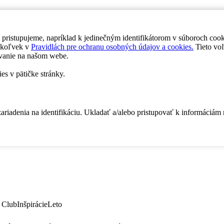
 pristupujeme, napríklad k jedinečným identifikátorom v súboroch coo
dykoľvek v
Pravidlách pre ochranu osobných údajov a cookies.
Tieto voľ
vanie na našom webe.
es v pätičke stránky.
zariadenia na identifikáciu. Ukladať a/alebo pristupovať k informáciám
 Club
Inšpirácie
Leto