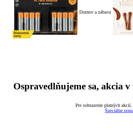
Domov a zábava
Ospravedlňujeme sa, akcia v te
Pre zobrazenie platných akcií,
Špeciálne pon