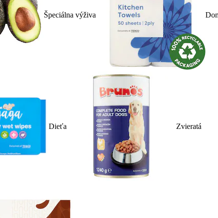
Špeciálna výživa
Dom
Dieťa
Zvieratá