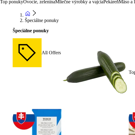
Top ponuky
Ovocie, zelenina
Mliečne výrobky a vajcia
Pekáreň
Mäso a 
Špeciálne ponuky
Špeciálne ponuky
All Offers
To