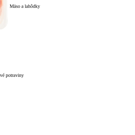
Mäso a lahôdky
ivé potraviny