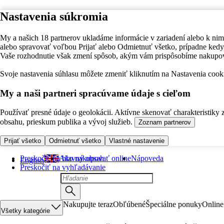
Nastavenia súkromia
My a našich 18 partnerov ukladáme informácie v zariadení alebo k nim
alebo spravovať voľbou Prijať alebo Odmietnuť všetko, prípadne ke
Vaše rozhodnutie však zmení spôsob, akým vám prispôsobíme nakupo
Svoje nastavenia súhlasu môžete zmeniť kliknutím na Nastavenia cooki
My a naši partneri spracúvame údaje s cieľom
Používať presné údaje o geolokácii. Aktívne skenovať charakteristiky 
obsahu, prieskum publika a vývoj služieb.
Zoznam partnerov
Prijať všetko
Odmietnuť všetko
Vlastné nastavenie
Preskočiť na hlavný obsah
Ako nakupovať online
Nápoveda
English
Preskočiť na vyhľadávanie
Nakupujte teraz
Obľúbené
Špeciálne ponuky
Online
Všetky kategórie