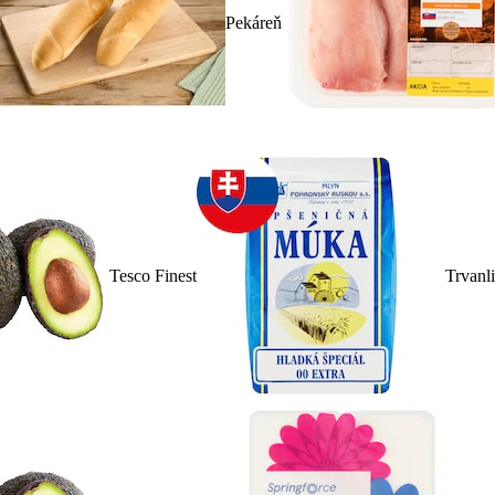
Pekáreň
Tesco Finest
Trvanl