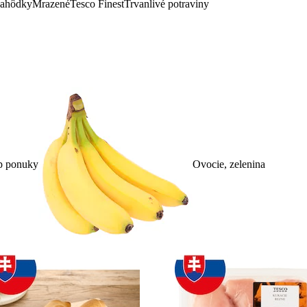
lahôdky
Mrazené
Tesco Finest
Trvanlivé potraviny
p ponuky
Ovocie, zelenina