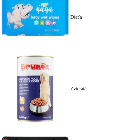
Dieťa
Zvieratá