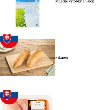
Mliečne výrobky a vajcia
Pekáreň