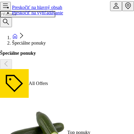
Preskočiť na hlavný obsah
Preskočiť na vyhľadávanie
Špeciálne ponuky
Špeciálne ponuky
All Offers
Top ponuky