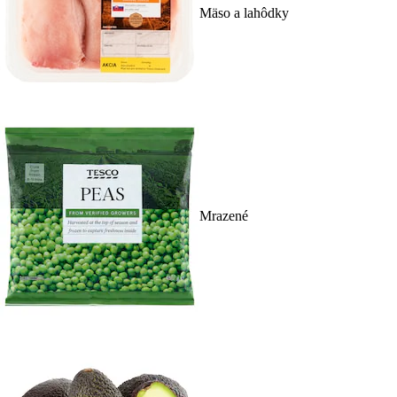
Mäso a lahôdky
Mrazené