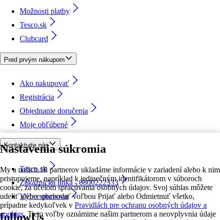
Možnosti platby
Tesco.sk
Clubcard
Pred prvým nákupom
Ako nakupovať
Registrácia
Objednanie doručenia
Moje obľúbené
Kontaktujte nás
Nastavenia súkromia
Tesco.sk
My a našich 18 partnerov ukladáme informácie v zariadení alebo k nim
pristupujeme, napríklad k jedinečným identifikátorom v súboroch
Zákaznícka linka - 0800222333
cookie, za účelom spracúvania osobných údajov. Svoj súhlas môžete
udeliť alebo spravovať voľbou Prijať alebo Odmietnuť všetko,
Výber obchodu
prípadne kedykoľvek v
Pravidlách pre ochranu osobných údajov a
cookies.
Tieto voľby oznámime našim partnerom a neovplyvnia údaje
followUs