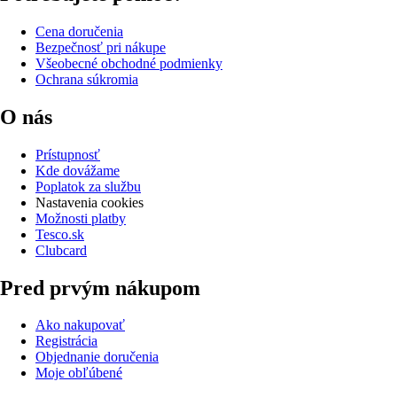
Cena doručenia
Bezpečnosť pri nákupe
Všeobecné obchodné podmienky
Ochrana súkromia
O nás
Prístupnosť
Kde dovážame
Poplatok za službu
Nastavenia cookies
Možnosti platby
Tesco.sk
Clubcard
Pred prvým nákupom
Ako nakupovať
Registrácia
Objednanie doručenia
Moje obľúbené