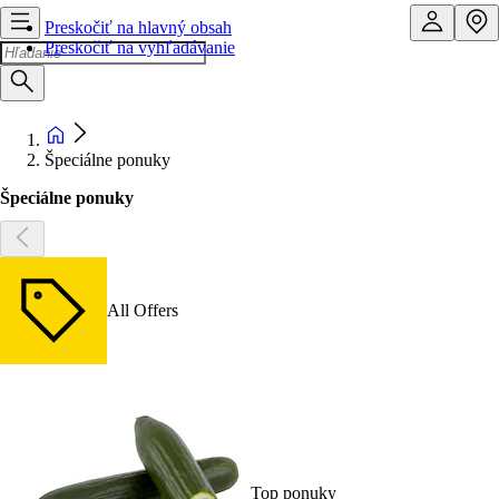
Preskočiť na hlavný obsah
Preskočiť na vyhľadávanie
Špeciálne ponuky
Špeciálne ponuky
All Offers
Top ponuky