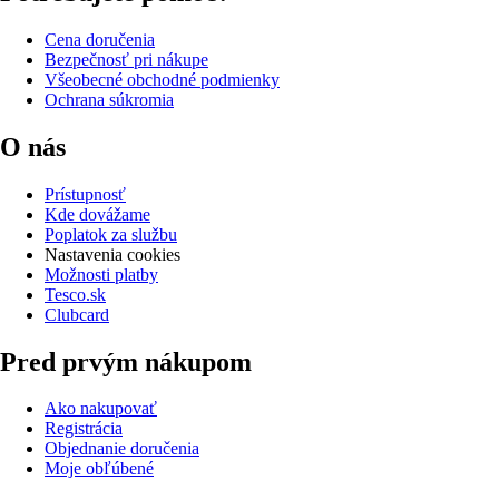
Cena doručenia
Bezpečnosť pri nákupe
Všeobecné obchodné podmienky
Ochrana súkromia
O nás
Prístupnosť
Kde dovážame
Poplatok za službu
Nastavenia cookies
Možnosti platby
Tesco.sk
Clubcard
Pred prvým nákupom
Ako nakupovať
Registrácia
Objednanie doručenia
Moje obľúbené