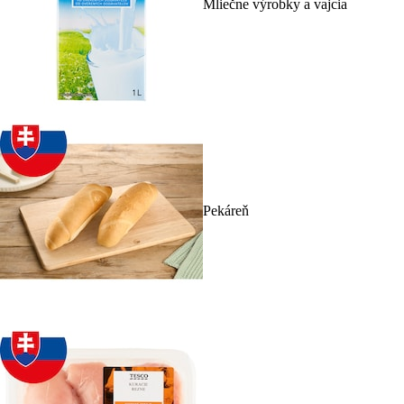
Mliečne výrobky a vajcia
Pekáreň