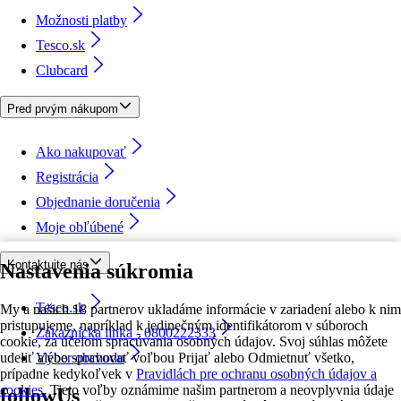
Možnosti platby
Tesco.sk
Clubcard
Pred prvým nákupom
Ako nakupovať
Registrácia
Objednanie doručenia
Moje obľúbené
Kontaktujte nás
Nastavenia súkromia
Tesco.sk
My a našich 18 partnerov ukladáme informácie v zariadení alebo k nim
pristupujeme, napríklad k jedinečným identifikátorom v súboroch
Zákaznícka linka - 0800222333
cookie, za účelom spracúvania osobných údajov. Svoj súhlas môžete
udeliť alebo spravovať voľbou Prijať alebo Odmietnuť všetko,
Výber obchodu
prípadne kedykoľvek v
Pravidlách pre ochranu osobných údajov a
cookies.
Tieto voľby oznámime našim partnerom a neovplyvnia údaje
followUs