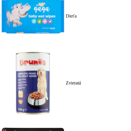
Dieťa
Zvieratá