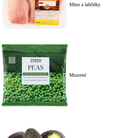
Mäso a lahôdky
Mrazené