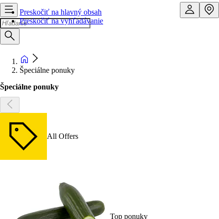
Preskočiť na hlavný obsah
Preskočiť na vyhľadávanie
Špeciálne ponuky
Špeciálne ponuky
All Offers
Top ponuky