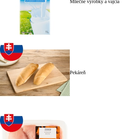
Mliečne výrobky a vajcia
Pekáreň