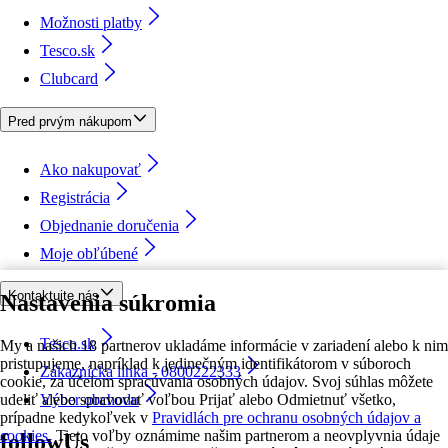
Možnosti platby
Tesco.sk
Clubcard
Pred prvým nákupom
Ako nakupovať
Registrácia
Objednanie doručenia
Moje obľúbené
Kontaktujte nás
Nastavenia súkromia
Tesco.sk
My a našich 18 partnerov ukladáme informácie v zariadení alebo k nim
pristupujeme, napríklad k jedinečným identifikátorom v súboroch
Zákaznícka linka - 0800222333
cookie, za účelom spracúvania osobných údajov. Svoj súhlas môžete
udeliť alebo spravovať voľbou Prijať alebo Odmietnuť všetko,
Výber obchodu
prípadne kedykoľvek v
Pravidlách pre ochranu osobných údajov a
cookies.
Tieto voľby oznámime našim partnerom a neovplyvnia údaje
followUs