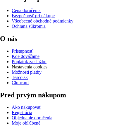
Cena doručenia
Bezpečnosť pri nákupe
Všeobecné obchodné podmienky
Ochrana súkromia
O nás
Prístupnosť
Kde dovážame
Poplatok za službu
Nastavenia cookies
Možnosti platby
Tesco.sk
Clubcard
Pred prvým nákupom
Ako nakupovať
Registrácia
Objednanie doručenia
Moje obľúbené