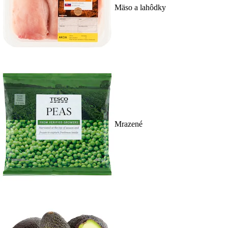
Mäso a lahôdky
Mrazené