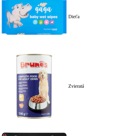
Dieťa
Zvieratá