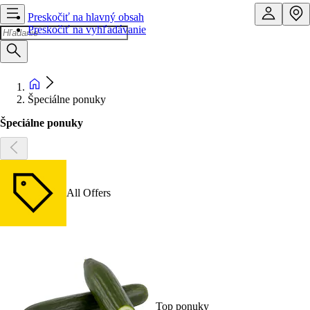
Preskočiť na hlavný obsah
Preskočiť na vyhľadávanie
Špeciálne ponuky
Špeciálne ponuky
All Offers
Top ponuky