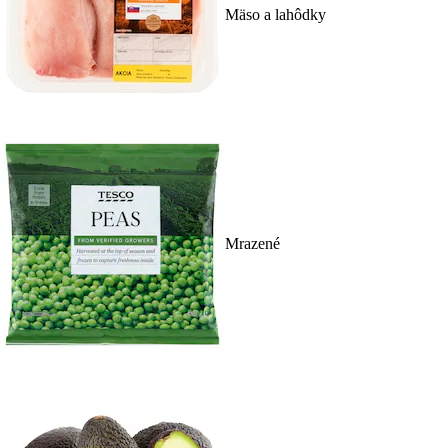
Mäso a lahôdky
Mrazené