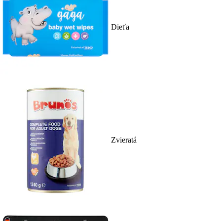
Dieťa
Zvieratá