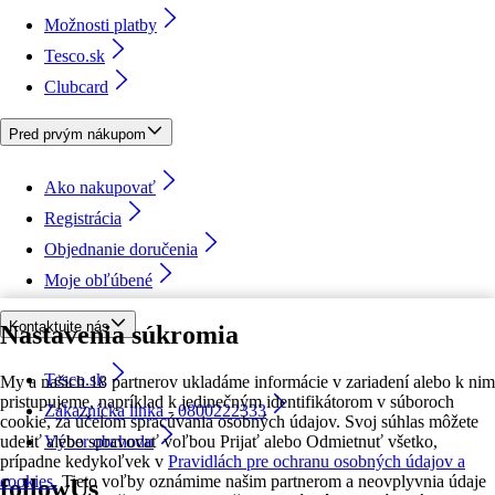
Možnosti platby
Tesco.sk
Clubcard
Pred prvým nákupom
Ako nakupovať
Registrácia
Objednanie doručenia
Moje obľúbené
Kontaktujte nás
Nastavenia súkromia
Tesco.sk
My a našich 18 partnerov ukladáme informácie v zariadení alebo k nim
pristupujeme, napríklad k jedinečným identifikátorom v súboroch
Zákaznícka linka - 0800222333
cookie, za účelom spracúvania osobných údajov. Svoj súhlas môžete
udeliť alebo spravovať voľbou Prijať alebo Odmietnuť všetko,
Výber obchodu
prípadne kedykoľvek v
Pravidlách pre ochranu osobných údajov a
cookies.
Tieto voľby oznámime našim partnerom a neovplyvnia údaje
followUs