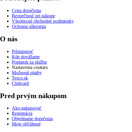
Cena doručenia
Bezpečnosť pri nákupe
Všeobecné obchodné podmienky
Ochrana súkromia
O nás
Prístupnosť
Kde dovážame
Poplatok za službu
Nastavenia cookies
Možnosti platby
Tesco.sk
Clubcard
Pred prvým nákupom
Ako nakupovať
Registrácia
Objednanie doručenia
Moje obľúbené