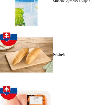
Mliečne výrobky a vajcia
Pekáreň