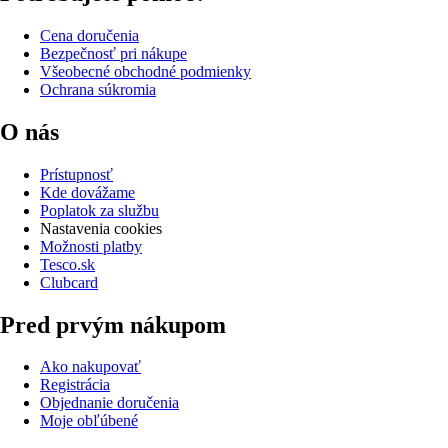
Cena doručenia
Bezpečnosť pri nákupe
Všeobecné obchodné podmienky
Ochrana súkromia
O nás
Prístupnosť
Kde dovážame
Poplatok za službu
Nastavenia cookies
Možnosti platby
Tesco.sk
Clubcard
Pred prvým nákupom
Ako nakupovať
Registrácia
Objednanie doručenia
Moje obľúbené