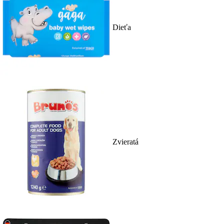
Dieťa
Zvieratá