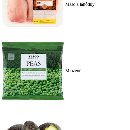
Mäso a lahôdky
Mrazené