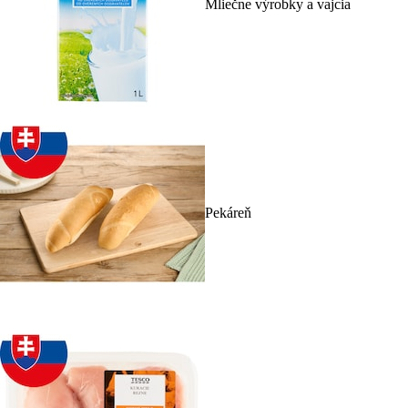
Mliečne výrobky a vajcia
Pekáreň