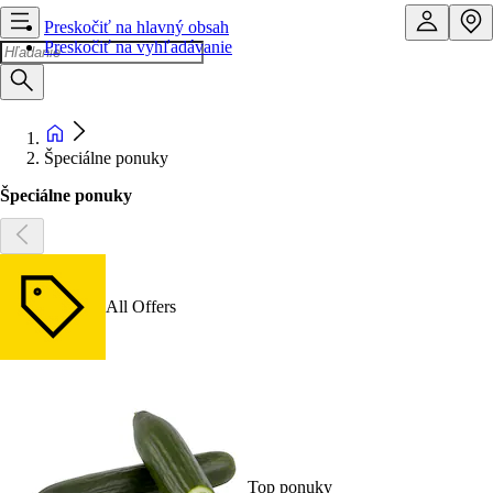
Preskočiť na hlavný obsah
Preskočiť na vyhľadávanie
Špeciálne ponuky
Špeciálne ponuky
All Offers
Top ponuky