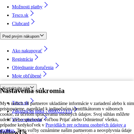
Možnosti platby
Tesco.sk
Clubcard
Pred prvým nákupom
Ako nakupovať
Registrácia
Objednanie doručenia
Moje obľúbené
Kontaktujte nás
Nastavenia súkromia
Tesco.sk
My a našich 18 partnerov ukladáme informácie v zariadení alebo k nim
pristupujeme, napríklad k jedinečným identifikátorom v súboroch
Zákaznícka linka - 0800222333
cookie, za účelom spracúvania osobných údajov. Svoj súhlas môžete
udeliť alebo spravovať voľbou Prijať alebo Odmietnuť všetko,
Výber obchodu
prípadne kedykoľvek v
Pravidlách pre ochranu osobných údajov a
cookies.
Tieto voľby oznámime našim partnerom a neovplyvnia údaje
followUs