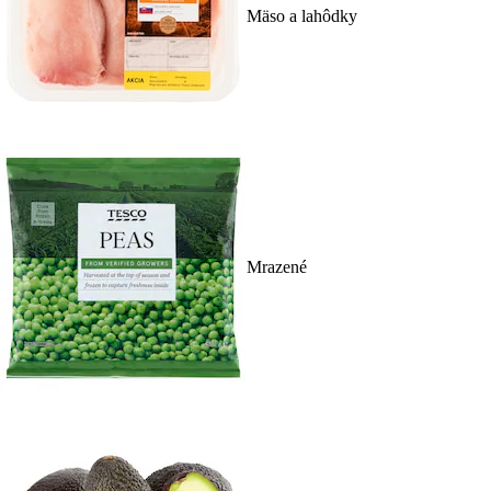
Mäso a lahôdky
Mrazené