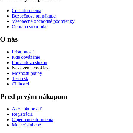
Cena doručenia
Bezpečnosť pri nákupe
Všeobecné obchodné podmienky
Ochrana súkromia
O nás
Prístupnosť
Kde dovážame
Poplatok za službu
Nastavenia cookies
Možnosti platby
Tesco.sk
Clubcard
Pred prvým nákupom
Ako nakupovať
Registrácia
Objednanie doručenia
Moje obľúbené