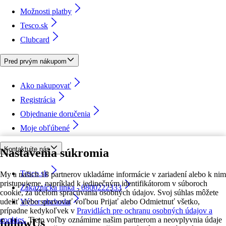
Možnosti platby
Tesco.sk
Clubcard
Pred prvým nákupom
Ako nakupovať
Registrácia
Objednanie doručenia
Moje obľúbené
Kontaktujte nás
Nastavenia súkromia
Tesco.sk
My a našich 18 partnerov ukladáme informácie v zariadení alebo k nim
pristupujeme, napríklad k jedinečným identifikátorom v súboroch
Zákaznícka linka - 0800222333
cookie, za účelom spracúvania osobných údajov. Svoj súhlas môžete
udeliť alebo spravovať voľbou Prijať alebo Odmietnuť všetko,
Výber obchodu
prípadne kedykoľvek v
Pravidlách pre ochranu osobných údajov a
cookies.
Tieto voľby oznámime našim partnerom a neovplyvnia údaje
followUs