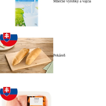
Mliečne výrobky a vajcia
Pekáreň