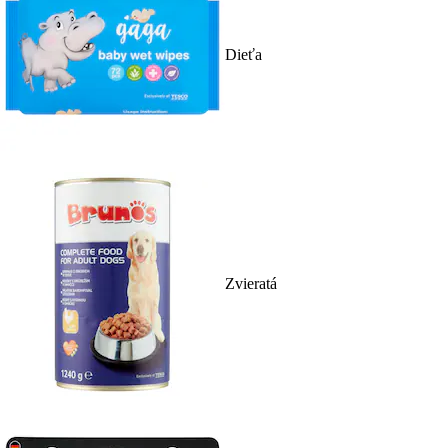
Dieťa
Zvieratá