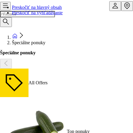
Preskočiť na hlavný obsah
Preskočiť na vyhľadávanie
Špeciálne ponuky
Špeciálne ponuky
All Offers
Top ponuky