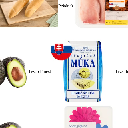
Pekáreň
Tesco Finest
Trvanl