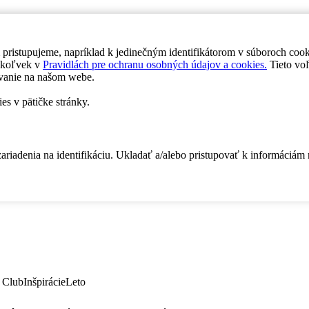
 pristupujeme, napríklad k jedinečným identifikátorom v súboroch coo
dykoľvek v
Pravidlách pre ochranu osobných údajov a cookies.
Tieto voľ
vanie na našom webe.
es v pätičke stránky.
zariadenia na identifikáciu. Ukladať a/alebo pristupovať k informáciám
 Club
Inšpirácie
Leto