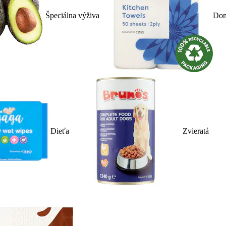
Špeciálna výživa
Dom
Dieťa
Zvieratá