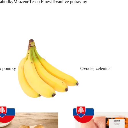
lahôdky
Mrazené
Tesco Finest
Trvanlivé potraviny
p ponuky
Ovocie, zelenina