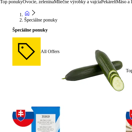
Top ponuky
Ovocie, zelenina
Mliečne výrobky a vajcia
Pekáreň
Mäso a 
Špeciálne ponuky
Špeciálne ponuky
All Offers
To