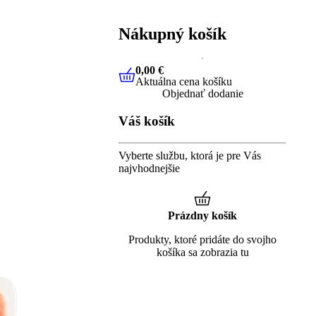
Nákupný košík
0,00 €
Aktuálna cena košíku
0,00 €
Aktuálna cena košíku
Objednať dodanie
Váš košík
Vyberte službu, ktorá je pre Vás
najvhodnejšie
Prázdny košík
Produkty, ktoré pridáte do svojho
košíka sa zobrazia tu