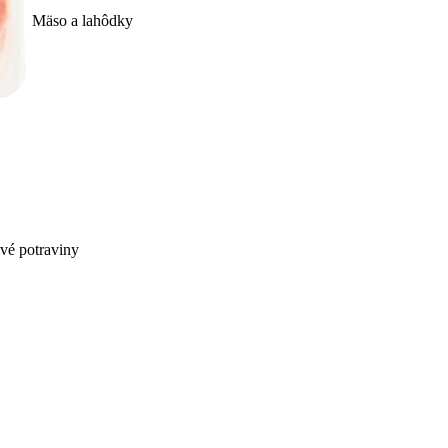
Mäso a lahôdky
ivé potraviny