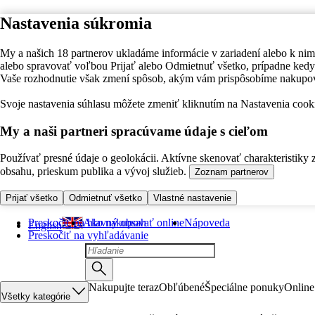
Nastavenia súkromia
My a našich 18 partnerov ukladáme informácie v zariadení alebo k nim
alebo spravovať voľbou Prijať alebo Odmietnuť všetko, prípadne ke
Vaše rozhodnutie však zmení spôsob, akým vám prispôsobíme nakupo
Svoje nastavenia súhlasu môžete zmeniť kliknutím na Nastavenia cooki
My a naši partneri spracúvame údaje s cieľom
Používať presné údaje o geolokácii. Aktívne skenovať charakteristiky 
obsahu, prieskum publika a vývoj služieb.
Zoznam partnerov
Prijať všetko
Odmietnuť všetko
Vlastné nastavenie
Preskočiť na hlavný obsah
Ako nakupovať online
Nápoveda
English
Preskočiť na vyhľadávanie
Nakupujte teraz
Obľúbené
Špeciálne ponuky
Online
Všetky kategórie