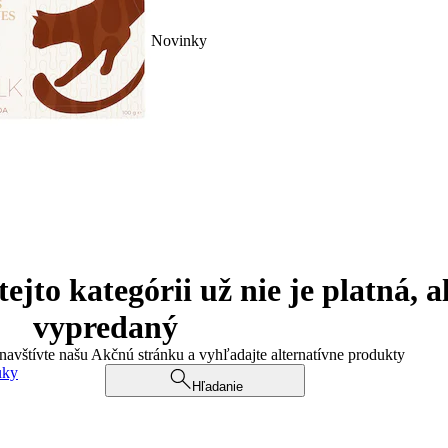
Novinky
jto kategórii už nie je platná, a
vypredaný
 navštívte našu Akčnú stránku a vyhľadajte alternatívne produkty
uky
Hľadanie