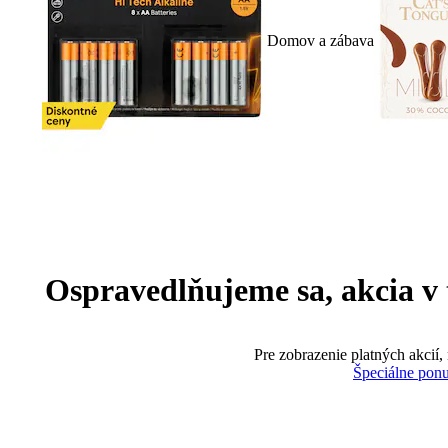
Domov a zábava
Ospravedlňujeme sa, akcia v te
Pre zobrazenie platných akcií,
Špeciálne pon