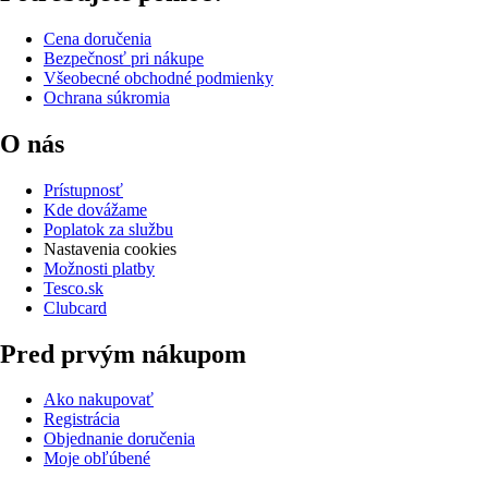
Cena doručenia
Bezpečnosť pri nákupe
Všeobecné obchodné podmienky
Ochrana súkromia
O nás
Prístupnosť
Kde dovážame
Poplatok za službu
Nastavenia cookies
Možnosti platby
Tesco.sk
Clubcard
Pred prvým nákupom
Ako nakupovať
Registrácia
Objednanie doručenia
Moje obľúbené