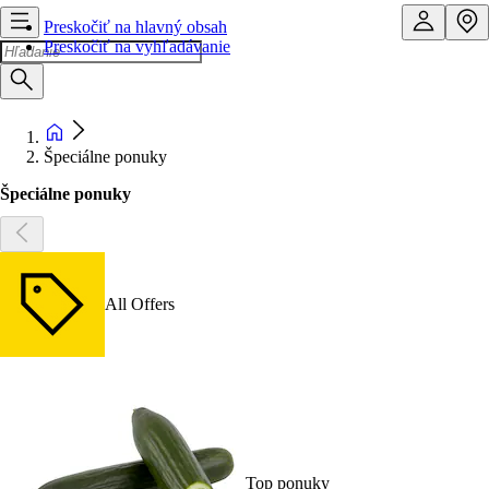
Preskočiť na hlavný obsah
Preskočiť na vyhľadávanie
Špeciálne ponuky
Špeciálne ponuky
All Offers
Top ponuky