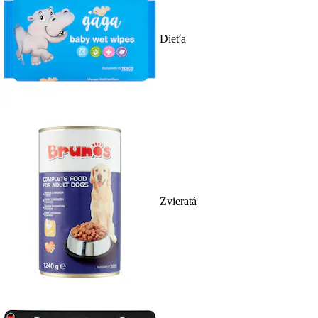
Dieťa
Zvieratá