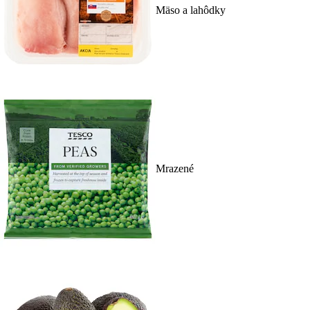
Mäso a lahôdky
Mrazené