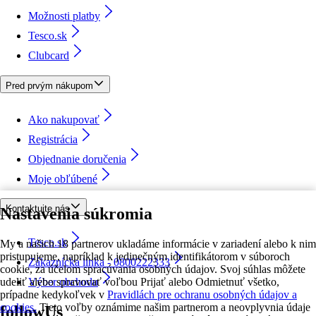
Možnosti platby
Tesco.sk
Clubcard
Pred prvým nákupom
Ako nakupovať
Registrácia
Objednanie doručenia
Moje obľúbené
Kontaktujte nás
Nastavenia súkromia
Tesco.sk
My a našich 18 partnerov ukladáme informácie v zariadení alebo k nim
pristupujeme, napríklad k jedinečným identifikátorom v súboroch
Zákaznícka linka - 0800222333
cookie, za účelom spracúvania osobných údajov. Svoj súhlas môžete
udeliť alebo spravovať voľbou Prijať alebo Odmietnuť všetko,
Výber obchodu
prípadne kedykoľvek v
Pravidlách pre ochranu osobných údajov a
cookies.
Tieto voľby oznámime našim partnerom a neovplyvnia údaje
followUs