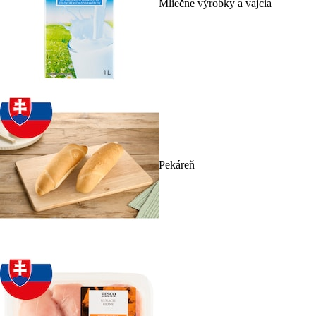
Mliečne výrobky a vajcia
Pekáreň