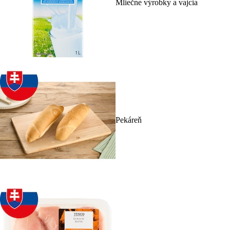
Mliečne výrobky a vajcia
Pekáreň