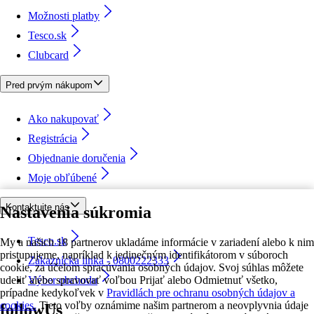
Možnosti platby
Tesco.sk
Clubcard
Pred prvým nákupom
Ako nakupovať
Registrácia
Objednanie doručenia
Moje obľúbené
Kontaktujte nás
Nastavenia súkromia
Tesco.sk
My a našich 18 partnerov ukladáme informácie v zariadení alebo k nim
pristupujeme, napríklad k jedinečným identifikátorom v súboroch
Zákaznícka linka - 0800222333
cookie, za účelom spracúvania osobných údajov. Svoj súhlas môžete
udeliť alebo spravovať voľbou Prijať alebo Odmietnuť všetko,
Výber obchodu
prípadne kedykoľvek v
Pravidlách pre ochranu osobných údajov a
cookies.
Tieto voľby oznámime našim partnerom a neovplyvnia údaje
followUs