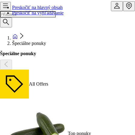
Preskočiť na hlavný obsah
Preskočiť na vyhľadávanie
Špeciálne ponuky
Špeciálne ponuky
All Offers
Top ponuky