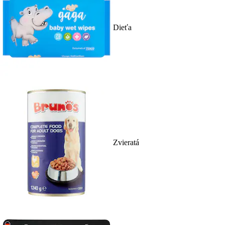
Dieťa
Zvieratá