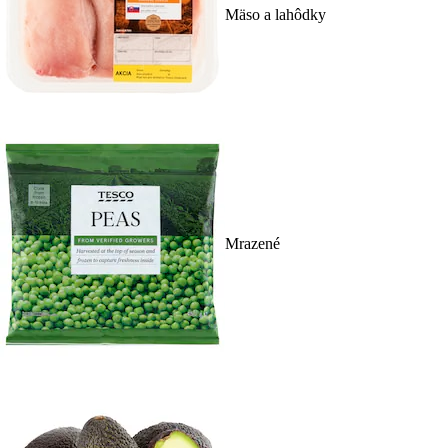
Mäso a lahôdky
Mrazené