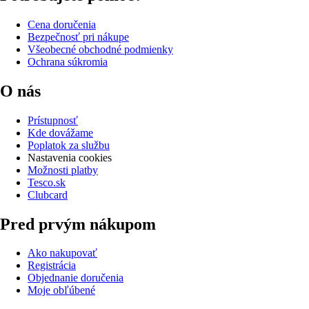
Cena doručenia
Bezpečnosť pri nákupe
Všeobecné obchodné podmienky
Ochrana súkromia
O nás
Prístupnosť
Kde dovážame
Poplatok za službu
Nastavenia cookies
Možnosti platby
Tesco.sk
Clubcard
Pred prvým nákupom
Ako nakupovať
Registrácia
Objednanie doručenia
Moje obľúbené