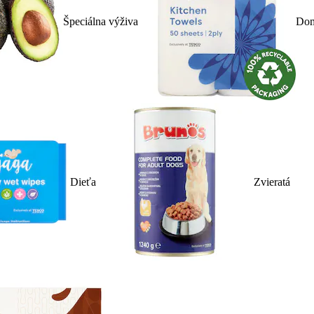
Špeciálna výživa
Dom
Dieťa
Zvieratá