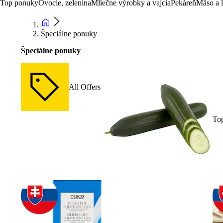
Top ponuky
Ovocie, zelenina
Mliečne výrobky a vajcia
Pekáreň
Mäso a 
Špeciálne ponuky
Špeciálne ponuky
All Offers
To