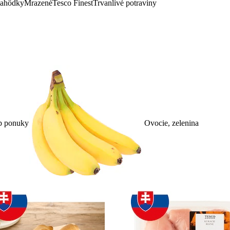
lahôdky
Mrazené
Tesco Finest
Trvanlivé potraviny
p ponuky
Ovocie, zelenina