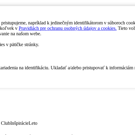
 pristupujeme, napríklad k jedinečným identifikátorom v súboroch coo
dykoľvek v
Pravidlách pre ochranu osobných údajov a cookies.
Tieto voľ
vanie na našom webe.
es v pätičke stránky.
zariadenia na identifikáciu. Ukladať a/alebo pristupovať k informáciám
 Club
Inšpirácie
Leto