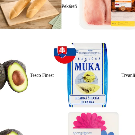
Pekáreň
Tesco Finest
Trvanl