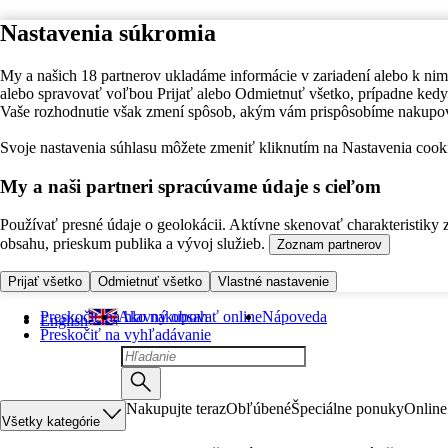
Nastavenia súkromia
My a našich 18 partnerov ukladáme informácie v zariadení alebo k nim
alebo spravovať voľbou Prijať alebo Odmietnuť všetko, prípadne ke
Vaše rozhodnutie však zmení spôsob, akým vám prispôsobíme nakupo
Svoje nastavenia súhlasu môžete zmeniť kliknutím na Nastavenia cooki
My a naši partneri spracúvame údaje s cieľom
Používať presné údaje o geolokácii. Aktívne skenovať charakteristiky 
obsahu, prieskum publika a vývoj služieb.
Zoznam partnerov
Prijať všetko
Odmietnuť všetko
Vlastné nastavenie
Preskočiť na hlavný obsah
Ako nakupovať online
Nápoveda
English
Preskočiť na vyhľadávanie
Nakupujte teraz
Obľúbené
Špeciálne ponuky
Online
Všetky kategórie