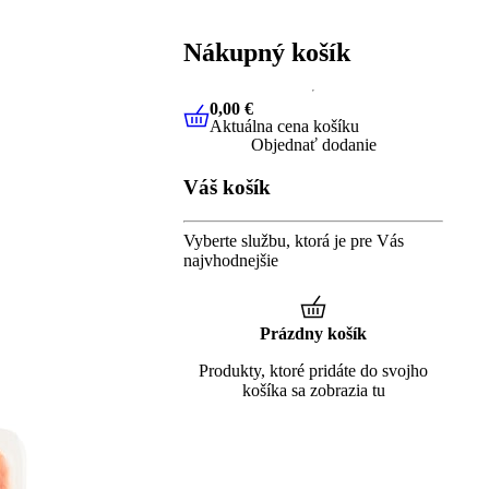
Nákupný košík
0,00 €
Aktuálna cena košíku
0,00 €
Aktuálna cena košíku
Objednať dodanie
Váš košík
Vyberte službu, ktorá je pre Vás
najvhodnejšie
Prázdny košík
Produkty, ktoré pridáte do svojho
košíka sa zobrazia tu