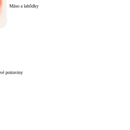
Mäso a lahôdky
ivé potraviny