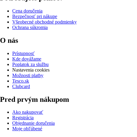
Cena doručenia
Bezpečnosť pri nákupe
Všeobecné obchodné podmienky
Ochrana súkromia
O nás
Prístupnosť
Kde dovážame
Poplatok za službu
Nastavenia cookies
Možnosti platby
Tesco.sk
Clubcard
Pred prvým nákupom
Ako nakupovať
Registrácia
Objednanie doručenia
Moje obľúbené