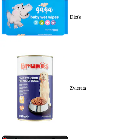
Dieťa
Zvieratá