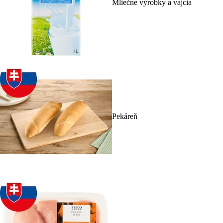
Mliečne výrobky a vajcia
Pekáreň