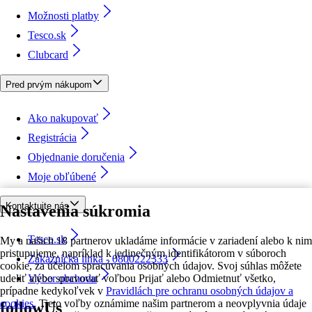
Možnosti platby
Tesco.sk
Clubcard
Pred prvým nákupom
Ako nakupovať
Registrácia
Objednanie doručenia
Moje obľúbené
Kontaktujte nás
Nastavenia súkromia
Tesco.sk
My a našich 18 partnerov ukladáme informácie v zariadení alebo k nim
pristupujeme, napríklad k jedinečným identifikátorom v súboroch
Zákaznícka linka - 0800222333
cookie, za účelom spracúvania osobných údajov. Svoj súhlas môžete
udeliť alebo spravovať voľbou Prijať alebo Odmietnuť všetko,
Výber obchodu
prípadne kedykoľvek v
Pravidlách pre ochranu osobných údajov a
cookies.
Tieto voľby oznámime našim partnerom a neovplyvnia údaje
followUs