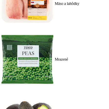
Mäso a lahôdky
Mrazené