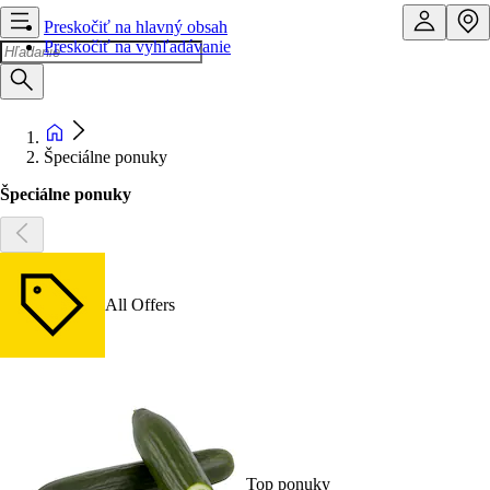
Preskočiť na hlavný obsah
Preskočiť na vyhľadávanie
Špeciálne ponuky
Špeciálne ponuky
All Offers
Top ponuky