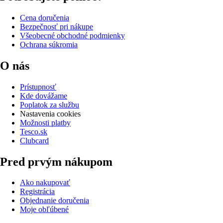
Cena doručenia
Bezpečnosť pri nákupe
Všeobecné obchodné podmienky
Ochrana súkromia
O nás
Prístupnosť
Kde dovážame
Poplatok za službu
Nastavenia cookies
Možnosti platby
Tesco.sk
Clubcard
Pred prvým nákupom
Ako nakupovať
Registrácia
Objednanie doručenia
Moje obľúbené