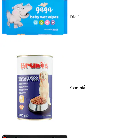
Dieťa
Zvieratá