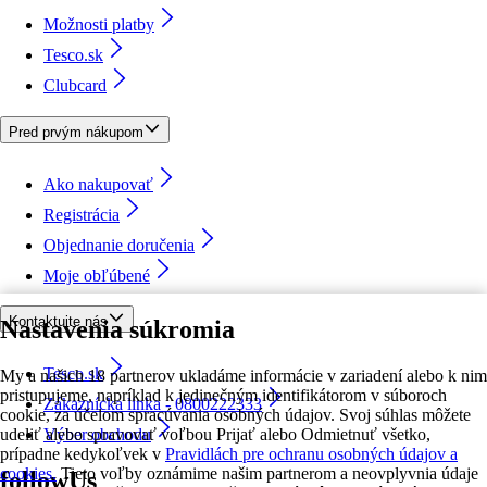
Možnosti platby
Tesco.sk
Clubcard
Pred prvým nákupom
Ako nakupovať
Registrácia
Objednanie doručenia
Moje obľúbené
Kontaktujte nás
Nastavenia súkromia
Tesco.sk
My a našich 18 partnerov ukladáme informácie v zariadení alebo k nim
pristupujeme, napríklad k jedinečným identifikátorom v súboroch
Zákaznícka linka - 0800222333
cookie, za účelom spracúvania osobných údajov. Svoj súhlas môžete
udeliť alebo spravovať voľbou Prijať alebo Odmietnuť všetko,
Výber obchodu
prípadne kedykoľvek v
Pravidlách pre ochranu osobných údajov a
cookies.
Tieto voľby oznámime našim partnerom a neovplyvnia údaje
followUs