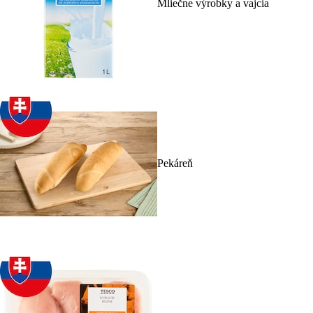
Mliečne výrobky a vajcia
Pekáreň