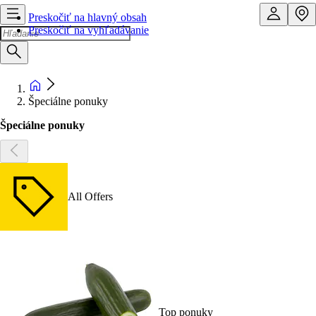
Preskočiť na hlavný obsah
Preskočiť na vyhľadávanie
Špeciálne ponuky
Špeciálne ponuky
All Offers
Top ponuky