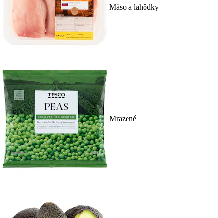
Mäso a lahôdky
Mrazené