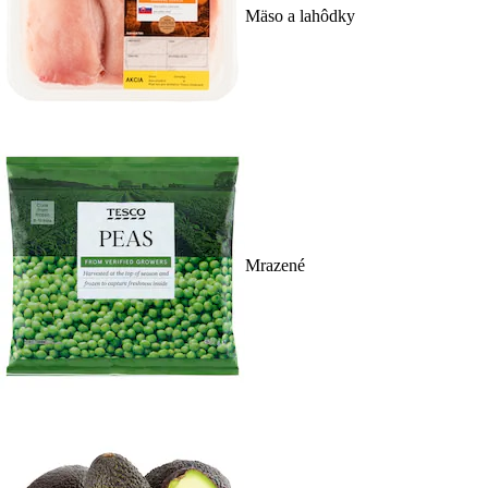
Mäso a lahôdky
Mrazené