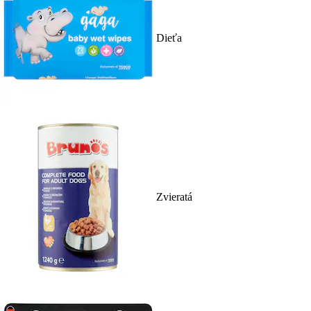
Dieťa
Zvieratá