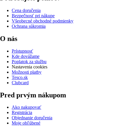
Cena doručenia
Bezpečnosť pri nákupe
Všeobecné obchodné podmienky
Ochrana súkromia
O nás
Prístupnosť
Kde dovážame
Poplatok za službu
Nastavenia cookies
Možnosti platby
Tesco.sk
Clubcard
Pred prvým nákupom
Ako nakupovať
Registrácia
Objednanie doručenia
Moje obľúbené