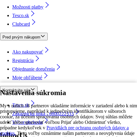
Možnosti platby
Tesco.sk
Clubcard
Pred prvým nákupom
Ako nakupovať
Registrácia
Objednanie doručenia
Moje obľúbené
Kontaktujte nás
Nastavenia súkromia
Tesco.sk
My a našich 18 partnerov ukladáme informácie v zariadení alebo k nim
pristupujeme, napríklad k jedinečným identifikátorom v súboroch
Zákaznícka linka - 0800222333
cookie, za účelom spracúvania osobných údajov. Svoj súhlas môžete
udeliť alebo spravovať voľbou Prijať alebo Odmietnuť všetko,
Výber obchodu
prípadne kedykoľvek v
Pravidlách pre ochranu osobných údajov a
cookies.
Tieto voľby oznámime našim partnerom a neovplyvnia údaje
followUs