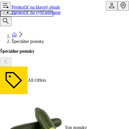
Preskočiť na hlavný obsah
Preskočiť na vyhľadávanie
Špeciálne ponuky
Špeciálne ponuky
All Offers
Top ponuky