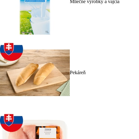
Mliečne výrobky a vajcia
Pekáreň