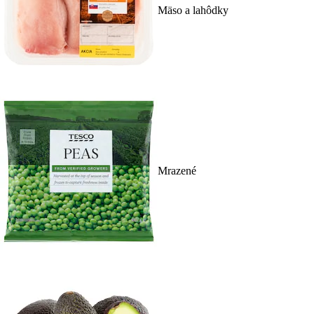
Mäso a lahôdky
Mrazené