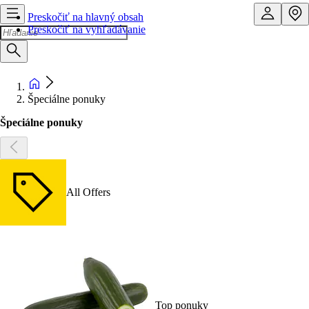
Preskočiť na hlavný obsah
Preskočiť na vyhľadávanie
Špeciálne ponuky
Špeciálne ponuky
All Offers
Top ponuky