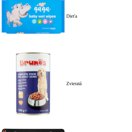
Dieťa
Zvieratá