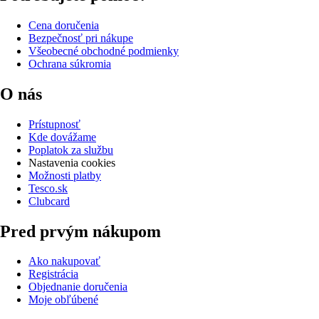
Cena doručenia
Bezpečnosť pri nákupe
Všeobecné obchodné podmienky
Ochrana súkromia
O nás
Prístupnosť
Kde dovážame
Poplatok za službu
Nastavenia cookies
Možnosti platby
Tesco.sk
Clubcard
Pred prvým nákupom
Ako nakupovať
Registrácia
Objednanie doručenia
Moje obľúbené