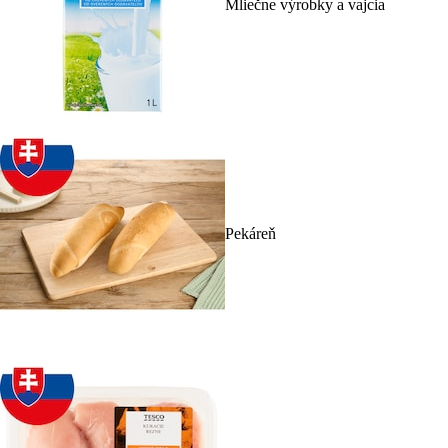
Mliečne výrobky a vajcia
Pekáreň