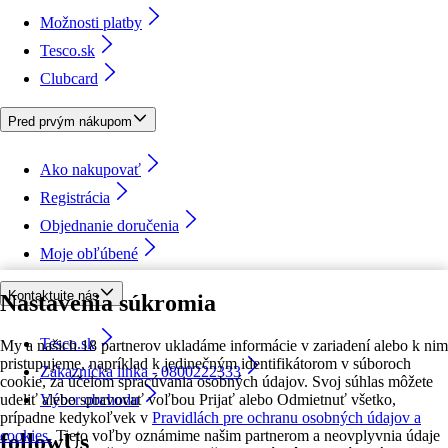
Možnosti platby
Tesco.sk
Clubcard
Pred prvým nákupom
Ako nakupovať
Registrácia
Objednanie doručenia
Moje obľúbené
Kontaktujte nás
Nastavenia súkromia
Tesco.sk
My a našich 18 partnerov ukladáme informácie v zariadení alebo k nim
pristupujeme, napríklad k jedinečným identifikátorom v súboroch
Zákaznícka linka - 0800222333
cookie, za účelom spracúvania osobných údajov. Svoj súhlas môžete
udeliť alebo spravovať voľbou Prijať alebo Odmietnuť všetko,
Výber obchodu
prípadne kedykoľvek v
Pravidlách pre ochranu osobných údajov a
cookies.
Tieto voľby oznámime našim partnerom a neovplyvnia údaje
followUs