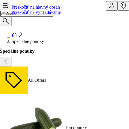
Preskočiť na hlavný obsah
Preskočiť na vyhľadávanie
Špeciálne ponuky
Špeciálne ponuky
All Offers
Top ponuky