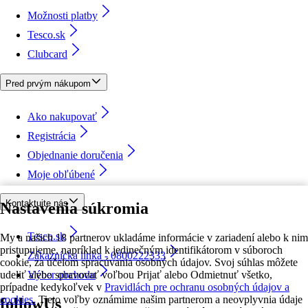
Možnosti platby
Tesco.sk
Clubcard
Pred prvým nákupom
Ako nakupovať
Registrácia
Objednanie doručenia
Moje obľúbené
Kontaktujte nás
Nastavenia súkromia
Tesco.sk
My a našich 18 partnerov ukladáme informácie v zariadení alebo k nim
pristupujeme, napríklad k jedinečným identifikátorom v súboroch
Zákaznícka linka - 0800222333
cookie, za účelom spracúvania osobných údajov. Svoj súhlas môžete
udeliť alebo spravovať voľbou Prijať alebo Odmietnuť všetko,
Výber obchodu
prípadne kedykoľvek v
Pravidlách pre ochranu osobných údajov a
cookies.
Tieto voľby oznámime našim partnerom a neovplyvnia údaje
followUs