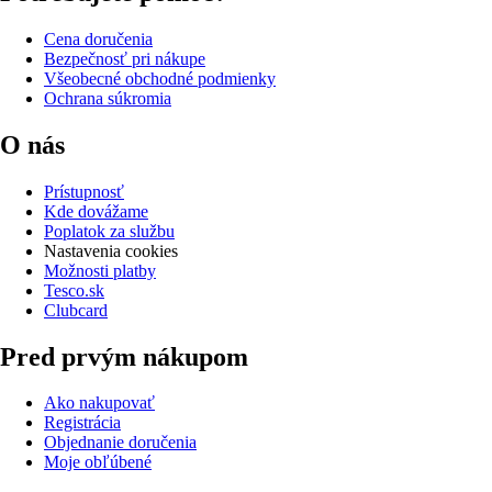
Cena doručenia
Bezpečnosť pri nákupe
Všeobecné obchodné podmienky
Ochrana súkromia
O nás
Prístupnosť
Kde dovážame
Poplatok za službu
Nastavenia cookies
Možnosti platby
Tesco.sk
Clubcard
Pred prvým nákupom
Ako nakupovať
Registrácia
Objednanie doručenia
Moje obľúbené