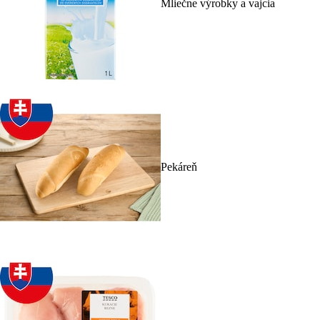
Mliečne výrobky a vajcia
Pekáreň