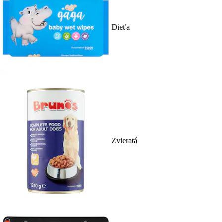
Dieťa
Zvieratá