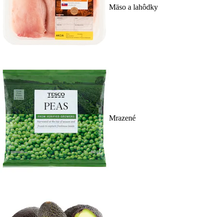
Mäso a lahôdky
Mrazené