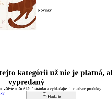
Novinky
jto kategórii už nie je platná, a
vypredaný
 navštívte našu Akčnú stránku a vyhľadajte alternatívne produkty
uky
Hľadanie