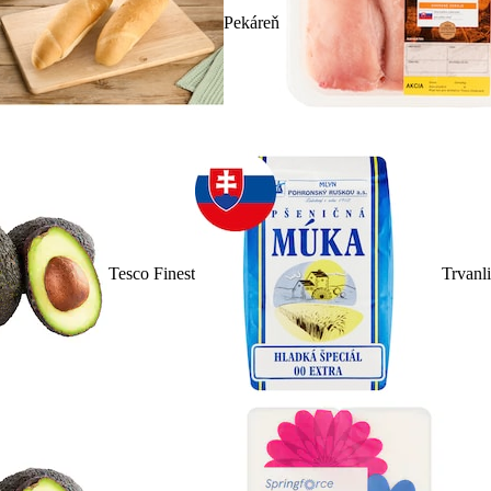
Pekáreň
Tesco Finest
Trvanl