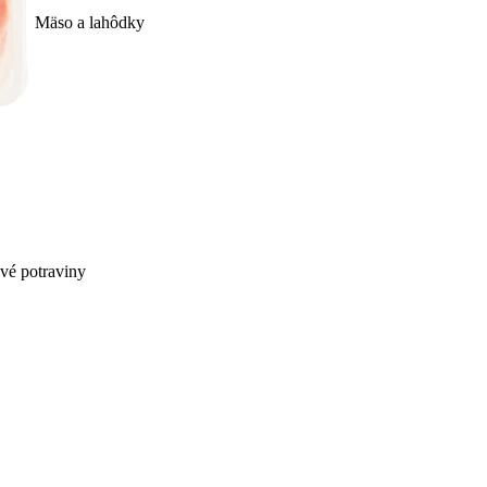
Mäso a lahôdky
ivé potraviny