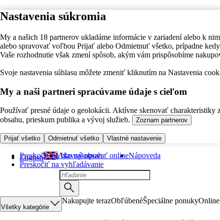
Nastavenia súkromia
My a našich 18 partnerov ukladáme informácie v zariadení alebo k nim
alebo spravovať voľbou Prijať alebo Odmietnuť všetko, prípadne ke
Vaše rozhodnutie však zmení spôsob, akým vám prispôsobíme nakupo
Svoje nastavenia súhlasu môžete zmeniť kliknutím na Nastavenia cooki
My a naši partneri spracúvame údaje s cieľom
Používať presné údaje o geolokácii. Aktívne skenovať charakteristiky 
obsahu, prieskum publika a vývoj služieb.
Zoznam partnerov
Prijať všetko
Odmietnuť všetko
Vlastné nastavenie
Preskočiť na hlavný obsah
Ako nakupovať online
Nápoveda
English
Preskočiť na vyhľadávanie
Nakupujte teraz
Obľúbené
Špeciálne ponuky
Online
Všetky kategórie