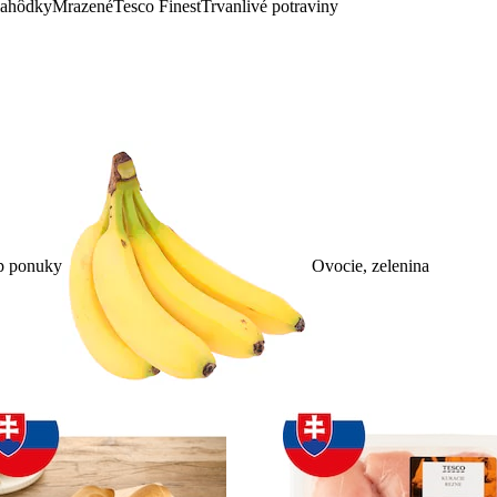
lahôdky
Mrazené
Tesco Finest
Trvanlivé potraviny
p ponuky
Ovocie, zelenina