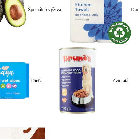
Špeciálna výživa
Dom
Dieťa
Zvieratá