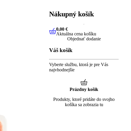
Nákupný košík
0,00 €
Aktuálna cena košíku
0,00 €
Aktuálna cena košíku
Objednať dodanie
Váš košík
Vyberte službu, ktorá je pre Vás
najvhodnejšie
Prázdny košík
Produkty, ktoré pridáte do svojho
košíka sa zobrazia tu