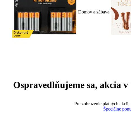
Domov a zábava
Ospravedlňujeme sa, akcia v te
Pre zobrazenie platných akcií,
Špeciálne pon