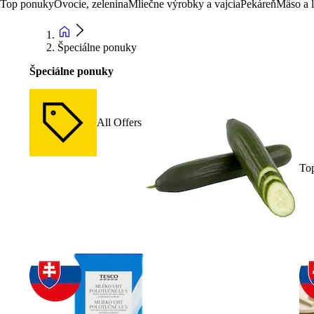
Top ponuky
Ovocie, zelenina
Mliečne výrobky a vajcia
Pekáreň
Mäso a 
Špeciálne ponuky
Špeciálne ponuky
All Offers
To