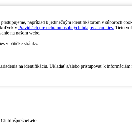
 pristupujeme, napríklad k jedinečným identifikátorom v súboroch coo
dykoľvek v
Pravidlách pre ochranu osobných údajov a cookies.
Tieto voľ
vanie na našom webe.
es v pätičke stránky.
zariadenia na identifikáciu. Ukladať a/alebo pristupovať k informáciám
 Club
Inšpirácie
Leto