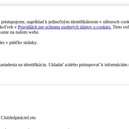
 pristupujeme, napríklad k jedinečným identifikátorom v súboroch coo
dykoľvek v
Pravidlách pre ochranu osobných údajov a cookies.
Tieto voľ
vanie na našom webe.
es v pätičke stránky.
zariadenia na identifikáciu. Ukladať a/alebo pristupovať k informáciám
 Club
Inšpirácie
Leto