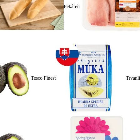
Pekáreň
Tesco Finest
Trvanl