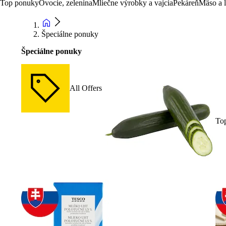
Top ponuky
Ovocie, zelenina
Mliečne výrobky a vajcia
Pekáreň
Mäso a 
Špeciálne ponuky
Špeciálne ponuky
All Offers
To