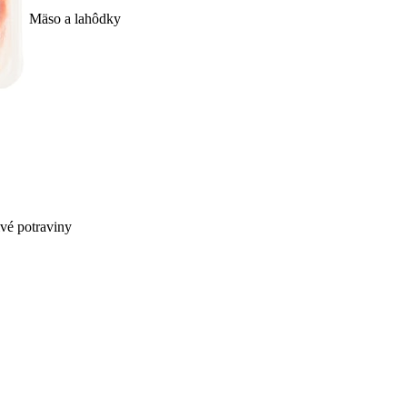
Mäso a lahôdky
ivé potraviny