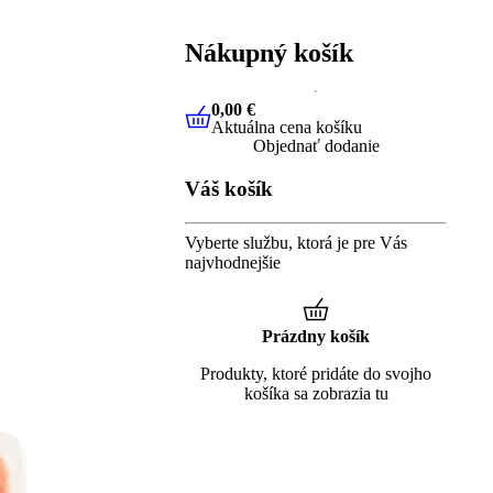
Nákupný košík
0,00 €
Aktuálna cena košíku
0,00 €
Aktuálna cena košíku
Objednať dodanie
Váš košík
Vyberte službu, ktorá je pre Vás
najvhodnejšie
Prázdny košík
Produkty, ktoré pridáte do svojho
košíka sa zobrazia tu