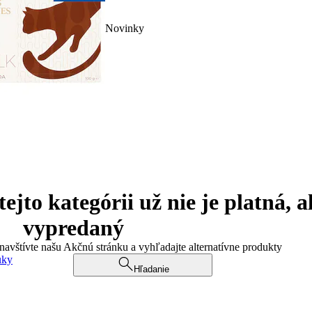
Novinky
jto kategórii už nie je platná, a
vypredaný
 navštívte našu Akčnú stránku a vyhľadajte alternatívne produkty
uky
Hľadanie