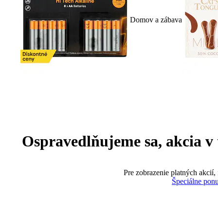
Domov a zábava
Ospravedlňujeme sa, akcia v te
Pre zobrazenie platných akcií,
Špeciálne pon