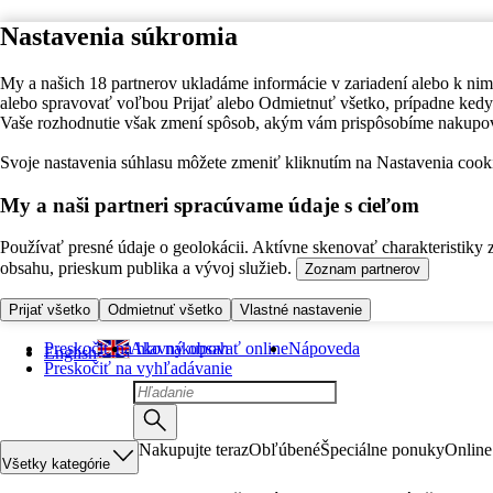
Nastavenia súkromia
My a našich 18 partnerov ukladáme informácie v zariadení alebo k nim
alebo spravovať voľbou Prijať alebo Odmietnuť všetko, prípadne ke
Vaše rozhodnutie však zmení spôsob, akým vám prispôsobíme nakupo
Svoje nastavenia súhlasu môžete zmeniť kliknutím na Nastavenia cooki
My a naši partneri spracúvame údaje s cieľom
Používať presné údaje o geolokácii. Aktívne skenovať charakteristiky 
obsahu, prieskum publika a vývoj služieb.
Zoznam partnerov
Prijať všetko
Odmietnuť všetko
Vlastné nastavenie
Preskočiť na hlavný obsah
Ako nakupovať online
Nápoveda
English
Preskočiť na vyhľadávanie
Nakupujte teraz
Obľúbené
Špeciálne ponuky
Online
Všetky kategórie