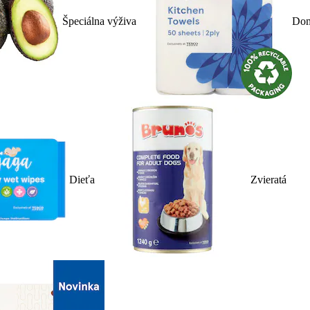
Špeciálna výživa
Dom
Dieťa
Zvieratá