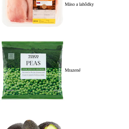
Mäso a lahôdky
Mrazené