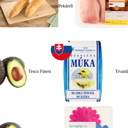
Pekáreň
Tesco Finest
Trvanl