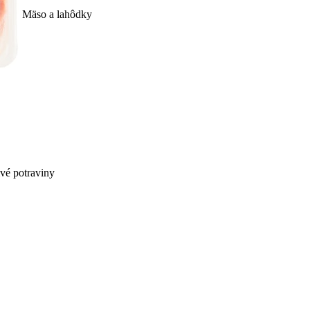
Mäso a lahôdky
ivé potraviny