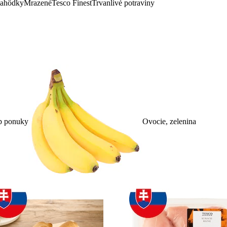
lahôdky
Mrazené
Tesco Finest
Trvanlivé potraviny
p ponuky
Ovocie, zelenina