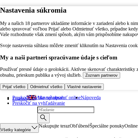
Nastavenia súkromia
My a našich 18 partnerov ukladáme informácie v zariadení alebo k nim
alebo spravovať voľbou Prijať alebo Odmietnuť všetko, prípadne ke
Vaše rozhodnutie však zmení spôsob, akým vám prispôsobíme nakupo
Svoje nastavenia súhlasu môžete zmeniť kliknutím na Nastavenia cooki
My a naši partneri spracúvame údaje s cieľom
Používať presné údaje o geolokácii. Aktívne skenovať charakteristiky 
obsahu, prieskum publika a vývoj služieb.
Zoznam partnerov
Prijať všetko
Odmietnuť všetko
Vlastné nastavenie
Preskočiť na hlavný obsah
Ako nakupovať online
Nápoveda
English
Preskočiť na vyhľadávanie
Nakupujte teraz
Obľúbené
Špeciálne ponuky
Online
Všetky kategórie