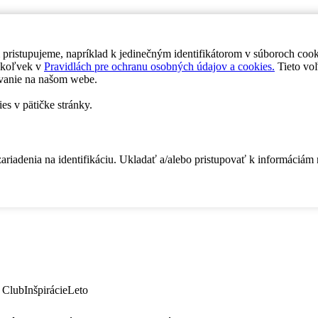
 pristupujeme, napríklad k jedinečným identifikátorom v súboroch coo
dykoľvek v
Pravidlách pre ochranu osobných údajov a cookies.
Tieto voľ
vanie na našom webe.
es v pätičke stránky.
zariadenia na identifikáciu. Ukladať a/alebo pristupovať k informáciám
 Club
Inšpirácie
Leto