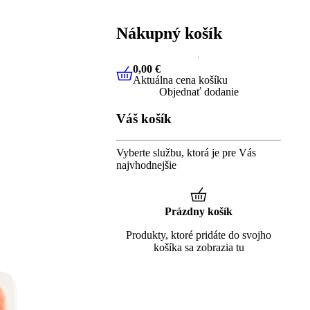
Nákupný košík
0,00 €
Aktuálna cena košíku
0,00 €
Aktuálna cena košíku
Objednať dodanie
Váš košík
Vyberte službu, ktorá je pre Vás
najvhodnejšie
Prázdny košík
Produkty, ktoré pridáte do svojho
košíka sa zobrazia tu