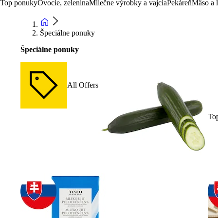
Top ponuky
Ovocie, zelenina
Mliečne výrobky a vajcia
Pekáreň
Mäso a 
Špeciálne ponuky
Špeciálne ponuky
All Offers
To