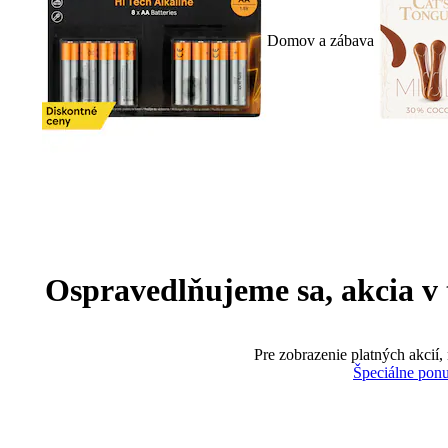
Domov a zábava
Ospravedlňujeme sa, akcia v te
Pre zobrazenie platných akcií,
Špeciálne pon