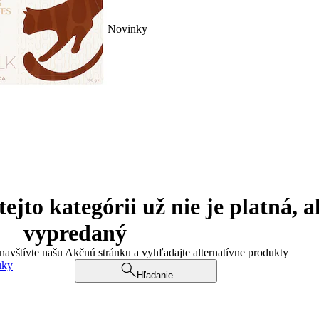
Novinky
jto kategórii už nie je platná, a
vypredaný
 navštívte našu Akčnú stránku a vyhľadajte alternatívne produkty
uky
Hľadanie