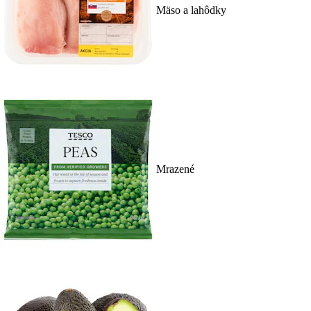
Mäso a lahôdky
Mrazené