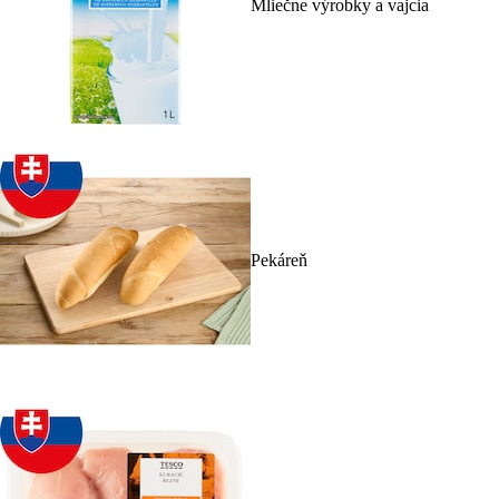
Mliečne výrobky a vajcia
Pekáreň