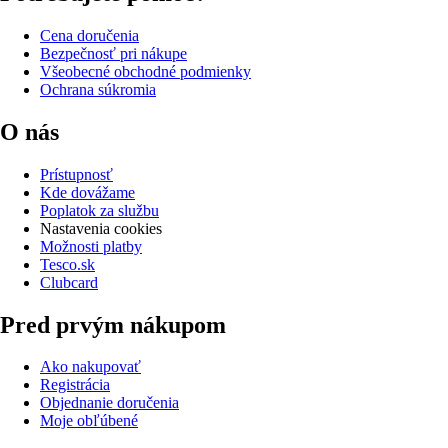
Cena doručenia
Bezpečnosť pri nákupe
Všeobecné obchodné podmienky
Ochrana súkromia
O nás
Prístupnosť
Kde dovážame
Poplatok za službu
Nastavenia cookies
Možnosti platby
Tesco.sk
Clubcard
Pred prvým nákupom
Ako nakupovať
Registrácia
Objednanie doručenia
Moje obľúbené