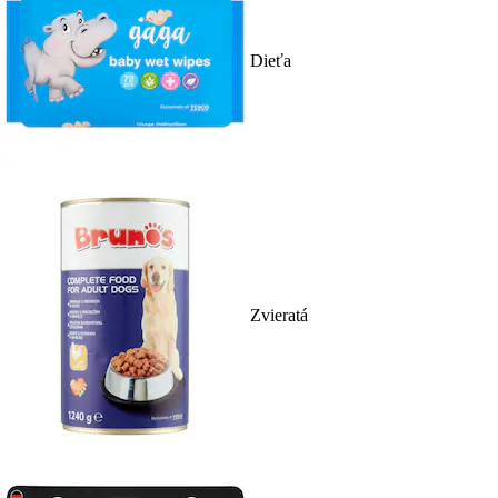
Dieťa
Zvieratá