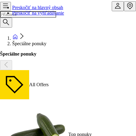
Preskočiť na hlavný obsah
Preskočiť na vyhľadávanie
Špeciálne ponuky
Špeciálne ponuky
All Offers
Top ponuky