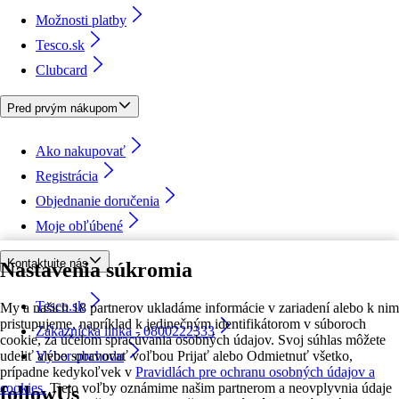
Možnosti platby
Tesco.sk
Clubcard
Pred prvým nákupom
Ako nakupovať
Registrácia
Objednanie doručenia
Moje obľúbené
Kontaktujte nás
Nastavenia súkromia
Tesco.sk
My a našich 18 partnerov ukladáme informácie v zariadení alebo k nim
pristupujeme, napríklad k jedinečným identifikátorom v súboroch
Zákaznícka linka - 0800222333
cookie, za účelom spracúvania osobných údajov. Svoj súhlas môžete
udeliť alebo spravovať voľbou Prijať alebo Odmietnuť všetko,
Výber obchodu
prípadne kedykoľvek v
Pravidlách pre ochranu osobných údajov a
cookies.
Tieto voľby oznámime našim partnerom a neovplyvnia údaje
followUs