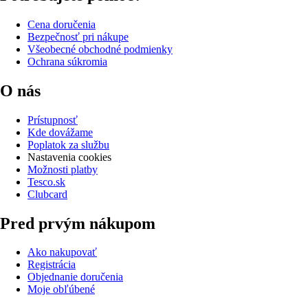
Cena doručenia
Bezpečnosť pri nákupe
Všeobecné obchodné podmienky
Ochrana súkromia
O nás
Prístupnosť
Kde dovážame
Poplatok za službu
Nastavenia cookies
Možnosti platby
Tesco.sk
Clubcard
Pred prvým nákupom
Ako nakupovať
Registrácia
Objednanie doručenia
Moje obľúbené