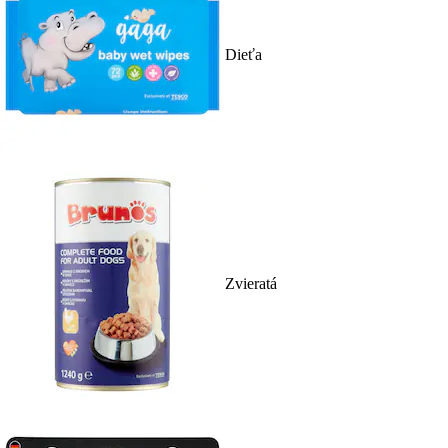
Dieťa
Zvieratá