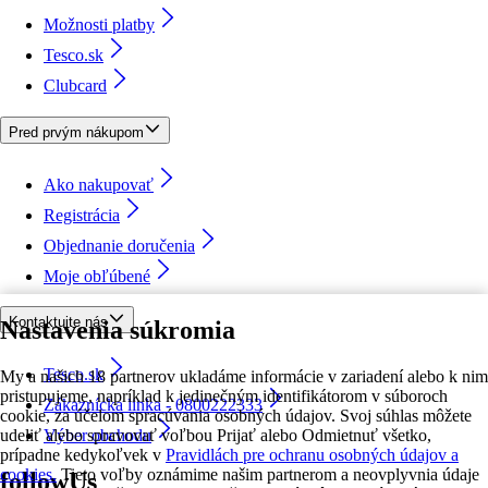
Možnosti platby
Tesco.sk
Clubcard
Pred prvým nákupom
Ako nakupovať
Registrácia
Objednanie doručenia
Moje obľúbené
Kontaktujte nás
Nastavenia súkromia
Tesco.sk
My a našich 18 partnerov ukladáme informácie v zariadení alebo k nim
pristupujeme, napríklad k jedinečným identifikátorom v súboroch
Zákaznícka linka - 0800222333
cookie, za účelom spracúvania osobných údajov. Svoj súhlas môžete
udeliť alebo spravovať voľbou Prijať alebo Odmietnuť všetko,
Výber obchodu
prípadne kedykoľvek v
Pravidlách pre ochranu osobných údajov a
cookies.
Tieto voľby oznámime našim partnerom a neovplyvnia údaje
followUs