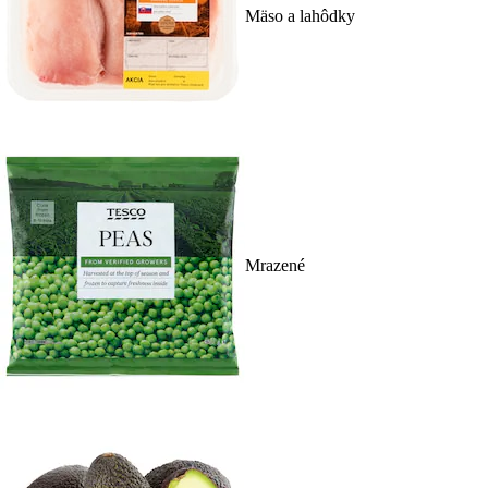
Mäso a lahôdky
Mrazené