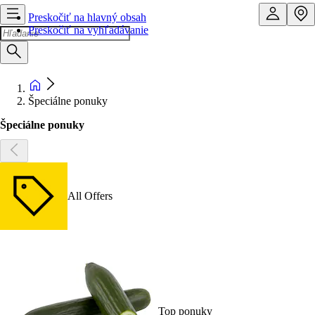
Preskočiť na hlavný obsah
Preskočiť na vyhľadávanie
Špeciálne ponuky
Špeciálne ponuky
All Offers
Top ponuky