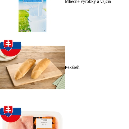
Mliečne výrobky a vajcia
Pekáreň