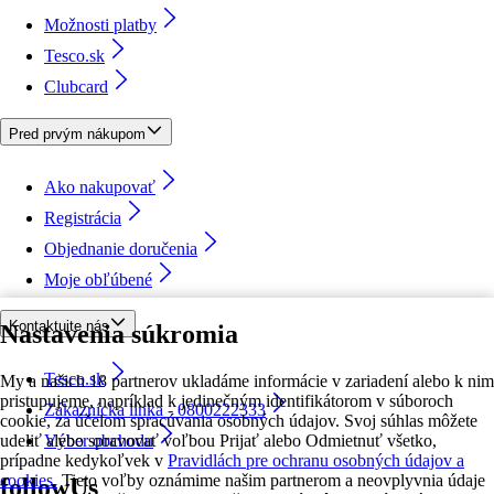
Možnosti platby
Tesco.sk
Clubcard
Pred prvým nákupom
Ako nakupovať
Registrácia
Objednanie doručenia
Moje obľúbené
Kontaktujte nás
Nastavenia súkromia
Tesco.sk
My a našich 18 partnerov ukladáme informácie v zariadení alebo k nim
pristupujeme, napríklad k jedinečným identifikátorom v súboroch
Zákaznícka linka - 0800222333
cookie, za účelom spracúvania osobných údajov. Svoj súhlas môžete
udeliť alebo spravovať voľbou Prijať alebo Odmietnuť všetko,
Výber obchodu
prípadne kedykoľvek v
Pravidlách pre ochranu osobných údajov a
cookies.
Tieto voľby oznámime našim partnerom a neovplyvnia údaje
followUs