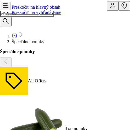
Preskočiť na hlavný obsah
Preskočiť na vyhľadávanie
Špeciálne ponuky
Špeciálne ponuky
All Offers
Top ponuky