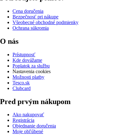
Cena doručenia
Bezpečnosť pri nákupe
Všeobecné obchodné podmienky
Ochrana súkromia
O nás
Prístupnosť
Kde dovážame
Poplatok za službu
Nastavenia cookies
Možnosti platby
Tesco.sk
Clubcard
Pred prvým nákupom
Ako nakupovať
Registrácia
Objednanie doručenia
Moje obľúbené