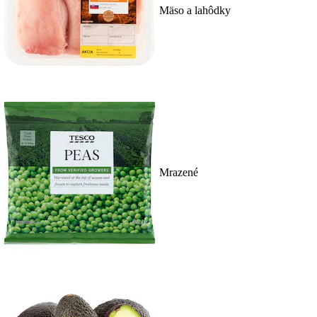
Mäso a lahôdky
Mrazené