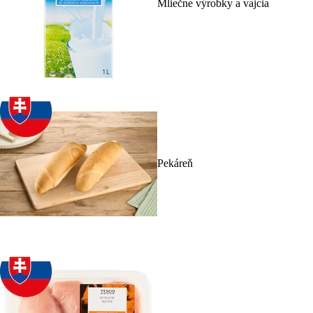
Mliečne výrobky a vajcia
Pekáreň