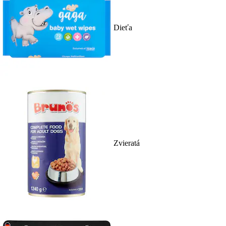
Dieťa
Zvieratá