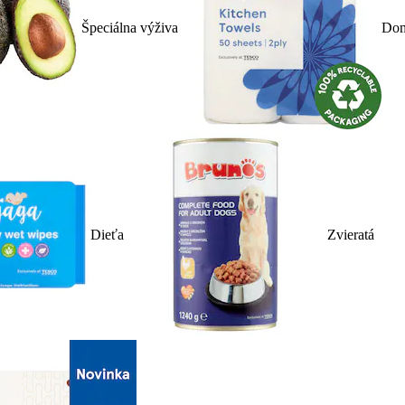
Špeciálna výživa
Dom
Dieťa
Zvieratá