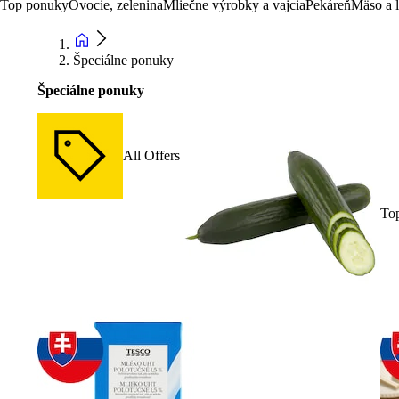
Top ponuky
Ovocie, zelenina
Mliečne výrobky a vajcia
Pekáreň
Mäso a 
Špeciálne ponuky
Špeciálne ponuky
All Offers
To