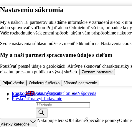
Nastavenia súkromia
My a našich 18 partnerov ukladáme informácie v zariadení alebo k nim
alebo spravovať voľbou Prijať alebo Odmietnuť všetko, prípadne ke
Vaše rozhodnutie však zmení spôsob, akým vám prispôsobíme nakupo
Svoje nastavenia súhlasu môžete zmeniť kliknutím na Nastavenia cooki
My a naši partneri spracúvame údaje s cieľom
Používať presné údaje o geolokácii. Aktívne skenovať charakteristiky 
obsahu, prieskum publika a vývoj služieb.
Zoznam partnerov
Prijať všetko
Odmietnuť všetko
Vlastné nastavenie
Preskočiť na hlavný obsah
Ako nakupovať online
Nápoveda
English
Preskočiť na vyhľadávanie
Nakupujte teraz
Obľúbené
Špeciálne ponuky
Online
Všetky kategórie