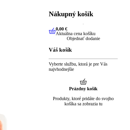
Nákupný košík
0,00 €
Aktuálna cena košíku
0,00 €
Aktuálna cena košíku
Objednať dodanie
Váš košík
Vyberte službu, ktorá je pre Vás
najvhodnejšie
Prázdny košík
Produkty, ktoré pridáte do svojho
košíka sa zobrazia tu