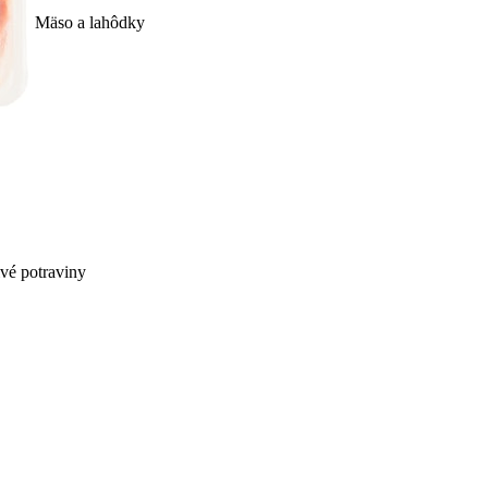
Mäso a lahôdky
ivé potraviny