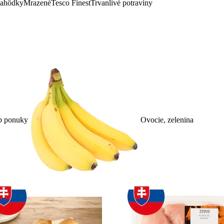
lahôdky
Mrazené
Tesco Finest
Trvanlivé potraviny
p ponuky
Ovocie, zelenina