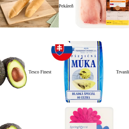
Pekáreň
Tesco Finest
Trvanl