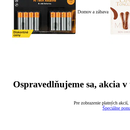
Domov a zábava
Ospravedlňujeme sa, akcia v te
Pre zobrazenie platných akcií,
Špeciálne pon