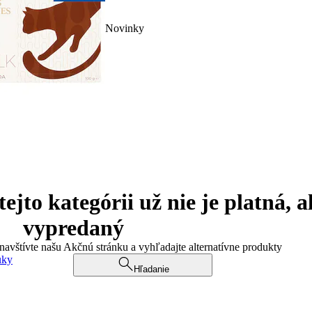
Novinky
jto kategórii už nie je platná, a
vypredaný
 navštívte našu Akčnú stránku a vyhľadajte alternatívne produkty
uky
Hľadanie