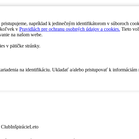
 pristupujeme, napríklad k jedinečným identifikátorom v súboroch coo
dykoľvek v
Pravidlách pre ochranu osobných údajov a cookies.
Tieto voľ
vanie na našom webe.
es v pätičke stránky.
zariadenia na identifikáciu. Ukladať a/alebo pristupovať k informáciám
 Club
Inšpirácie
Leto