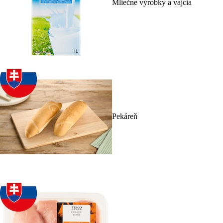
Mliečne výrobky a vajcia
Pekáreň