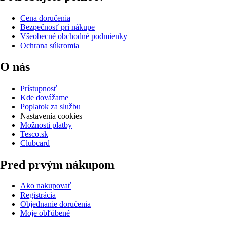
Cena doručenia
Bezpečnosť pri nákupe
Všeobecné obchodné podmienky
Ochrana súkromia
O nás
Prístupnosť
Kde dovážame
Poplatok za službu
Nastavenia cookies
Možnosti platby
Tesco.sk
Clubcard
Pred prvým nákupom
Ako nakupovať
Registrácia
Objednanie doručenia
Moje obľúbené