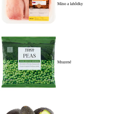
Mäso a lahôdky
Mrazené