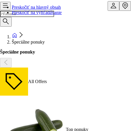
Preskočiť na hlavný obsah
Preskočiť na vyhľadávanie
Špeciálne ponuky
Špeciálne ponuky
All Offers
Top ponuky