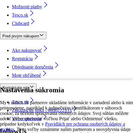
Možnosti platby
Tesco.sk
Clubcard
Pred prvým nákupom
Ako nakupovať
Registrácia
Objednanie doručenia
Moje obľúbené
Kontaktujte nás
Nastavenia súkromia
Tesco.sk
My a našich 18 partnerov ukladáme informácie v zariadení alebo k nim
pristupujeme, napríklad k jedinečným identifikátorom v súboroch
Zákaznícka linka - 0800222333
cookie, za účelom spracúvania osobných údajov. Svoj súhlas môžete
udeliť alebo spravovať voľbou Prijať alebo Odmietnuť všetko,
Výber obchodu
prípadne kedykoľvek v
Pravidlách pre ochranu osobných údajov a
cookies.
Tieto voľby oznámime našim partnerom a neovplyvnia údaje
followUs