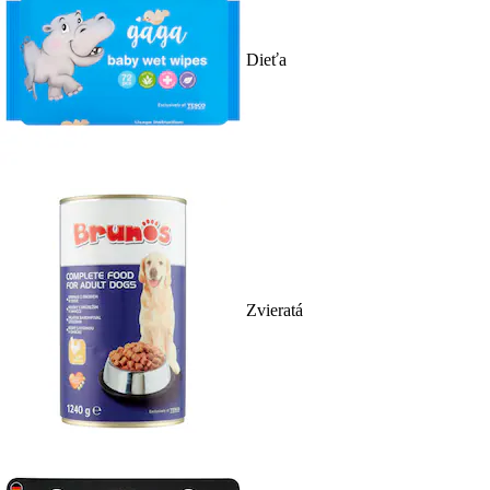
Dieťa
Zvieratá