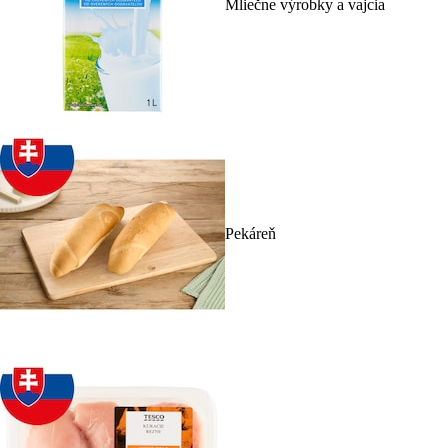
Mliečne výrobky a vajcia
Pekáreň