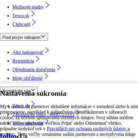
Možnosti platby
Tesco.sk
Clubcard
Pred prvým nákupom
Ako nakupovať
Registrácia
Objednanie doručenia
Moje obľúbené
Kontaktujte nás
Nastavenia súkromia
Tesco.sk
My a našich 18 partnerov ukladáme informácie v zariadení alebo k nim
pristupujeme, napríklad k jedinečným identifikátorom v súboroch
Zákaznícka linka - 0800222333
cookie, za účelom spracúvania osobných údajov. Svoj súhlas môžete
udeliť alebo spravovať voľbou Prijať alebo Odmietnuť všetko,
Výber obchodu
prípadne kedykoľvek v
Pravidlách pre ochranu osobných údajov a
cookies.
Tieto voľby oznámime našim partnerom a neovplyvnia údaje
followUs