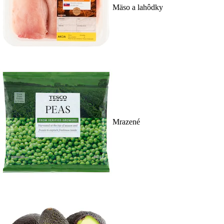
Mäso a lahôdky
Mrazené