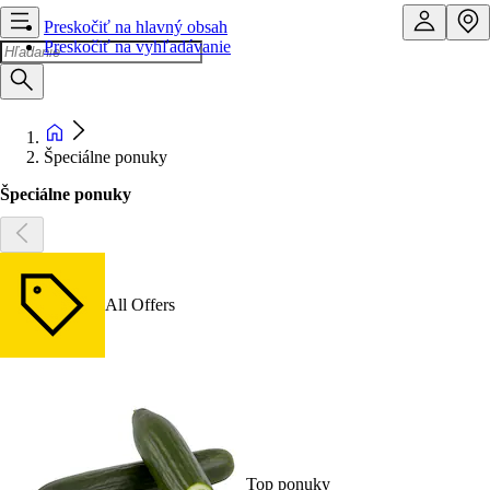
Preskočiť na hlavný obsah
Preskočiť na vyhľadávanie
Špeciálne ponuky
Špeciálne ponuky
All Offers
Top ponuky