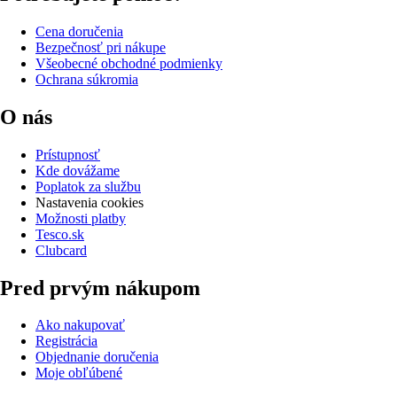
Cena doručenia
Bezpečnosť pri nákupe
Všeobecné obchodné podmienky
Ochrana súkromia
O nás
Prístupnosť
Kde dovážame
Poplatok za službu
Nastavenia cookies
Možnosti platby
Tesco.sk
Clubcard
Pred prvým nákupom
Ako nakupovať
Registrácia
Objednanie doručenia
Moje obľúbené