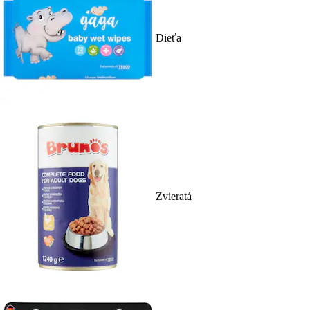
Dieťa
Zvieratá