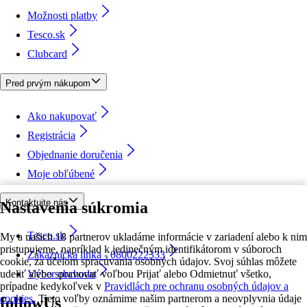
Možnosti platby
Tesco.sk
Clubcard
Pred prvým nákupom
Ako nakupovať
Registrácia
Objednanie doručenia
Moje obľúbené
Kontaktujte nás
Nastavenia súkromia
Tesco.sk
My a našich 18 partnerov ukladáme informácie v zariadení alebo k nim
pristupujeme, napríklad k jedinečným identifikátorom v súboroch
Zákaznícka linka - 0800222333
cookie, za účelom spracúvania osobných údajov. Svoj súhlas môžete
udeliť alebo spravovať voľbou Prijať alebo Odmietnuť všetko,
Výber obchodu
prípadne kedykoľvek v
Pravidlách pre ochranu osobných údajov a
cookies.
Tieto voľby oznámime našim partnerom a neovplyvnia údaje
followUs