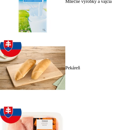
Mliečne výrobky a vajcia
Pekáreň