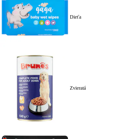
Dieťa
Zvieratá