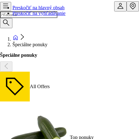
Preskočiť na hlavný obsah
Preskočiť na vyhľadávanie
Špeciálne ponuky
Špeciálne ponuky
All Offers
Top ponuky