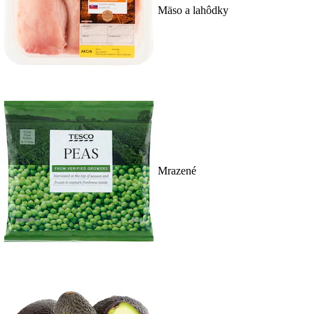
Mäso a lahôdky
Mrazené