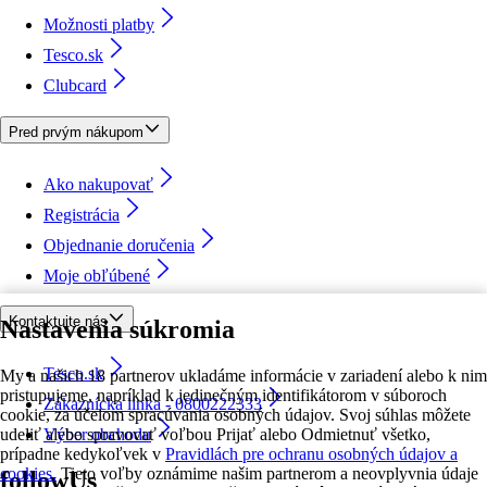
Možnosti platby
Tesco.sk
Clubcard
Pred prvým nákupom
Ako nakupovať
Registrácia
Objednanie doručenia
Moje obľúbené
Kontaktujte nás
Nastavenia súkromia
Tesco.sk
My a našich 18 partnerov ukladáme informácie v zariadení alebo k nim
pristupujeme, napríklad k jedinečným identifikátorom v súboroch
Zákaznícka linka - 0800222333
cookie, za účelom spracúvania osobných údajov. Svoj súhlas môžete
udeliť alebo spravovať voľbou Prijať alebo Odmietnuť všetko,
Výber obchodu
prípadne kedykoľvek v
Pravidlách pre ochranu osobných údajov a
cookies.
Tieto voľby oznámime našim partnerom a neovplyvnia údaje
followUs