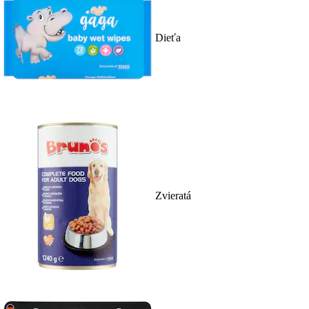
Dieťa
Zvieratá