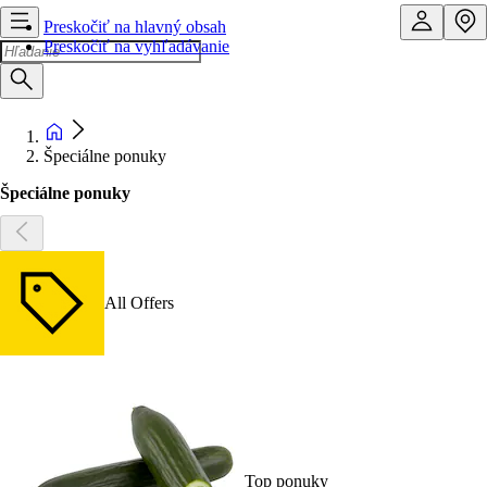
Preskočiť na hlavný obsah
Preskočiť na vyhľadávanie
Špeciálne ponuky
Špeciálne ponuky
All Offers
Top ponuky