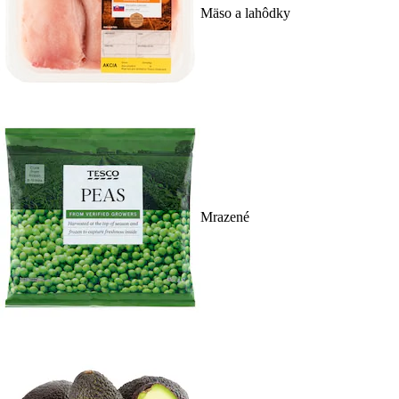
Mäso a lahôdky
Mrazené