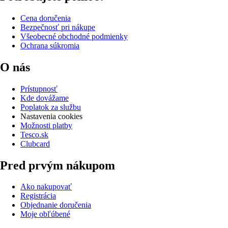
Cena doručenia
Bezpečnosť pri nákupe
Všeobecné obchodné podmienky
Ochrana súkromia
O nás
Prístupnosť
Kde dovážame
Poplatok za službu
Nastavenia cookies
Možnosti platby
Tesco.sk
Clubcard
Pred prvým nákupom
Ako nakupovať
Registrácia
Objednanie doručenia
Moje obľúbené