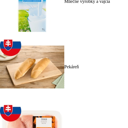
Mliečne výrobky a vajcia
Pekáreň