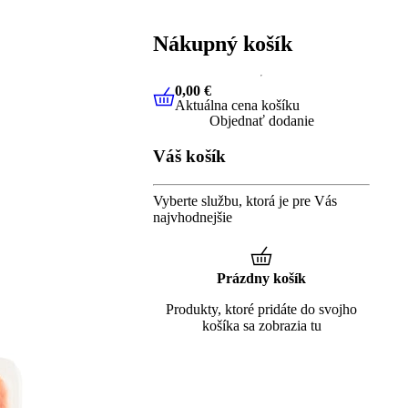
Nákupný košík
0,00 €
Aktuálna cena košíku
0,00 €
Aktuálna cena košíku
Objednať dodanie
Váš košík
Vyberte službu, ktorá je pre Vás
najvhodnejšie
Prázdny košík
Produkty, ktoré pridáte do svojho
košíka sa zobrazia tu