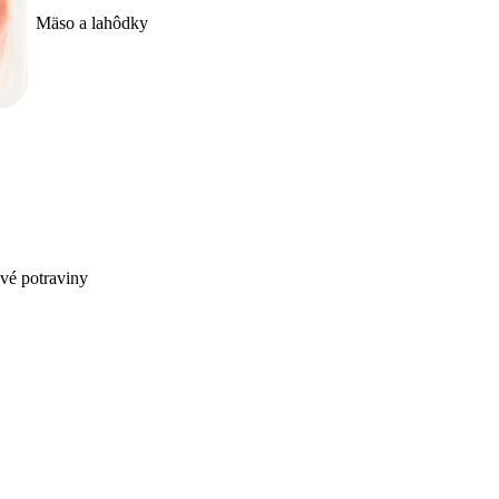
Mäso a lahôdky
ivé potraviny