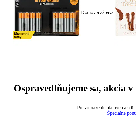
Domov a zábava
Ospravedlňujeme sa, akcia v te
Pre zobrazenie platných akcií,
Špeciálne pon