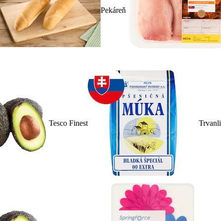
Pekáreň
Tesco Finest
Trvanl