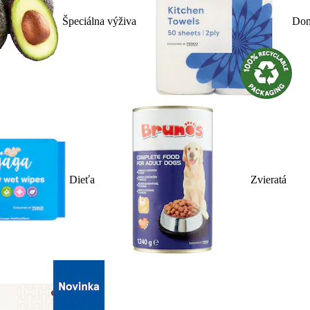
Špeciálna výživa
Dom
Dieťa
Zvieratá