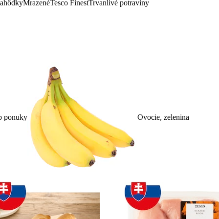
lahôdky
Mrazené
Tesco Finest
Trvanlivé potraviny
p ponuky
Ovocie, zelenina