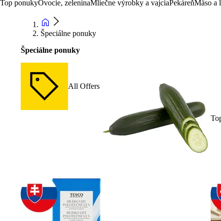
Top ponuky
Ovocie, zelenina
Mliečne výrobky a vajcia
Pekáreň
Mäso a 
Špeciálne ponuky
Špeciálne ponuky
All Offers
To