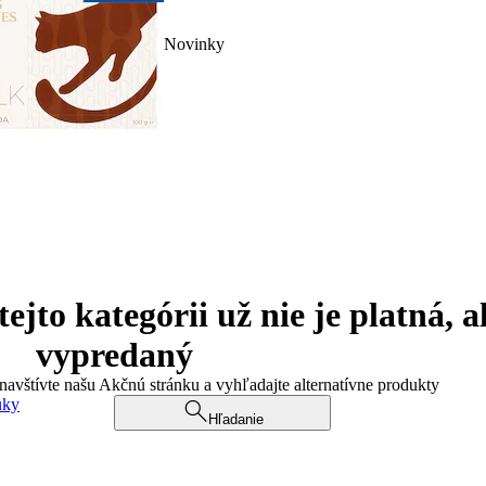
Novinky
jto kategórii už nie je platná, a
vypredaný
 navštívte našu Akčnú stránku a vyhľadajte alternatívne produkty
uky
Hľadanie