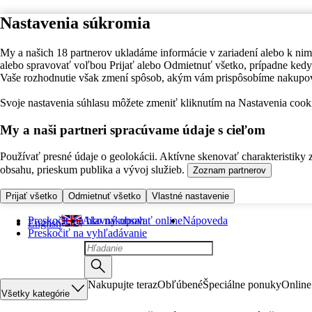
Nastavenia súkromia
My a našich 18 partnerov ukladáme informácie v zariadení alebo k nim
alebo spravovať voľbou Prijať alebo Odmietnuť všetko, prípadne ke
Vaše rozhodnutie však zmení spôsob, akým vám prispôsobíme nakupo
Svoje nastavenia súhlasu môžete zmeniť kliknutím na Nastavenia cooki
My a naši partneri spracúvame údaje s cieľom
Používať presné údaje o geolokácii. Aktívne skenovať charakteristiky 
obsahu, prieskum publika a vývoj služieb.
Zoznam partnerov
Prijať všetko
Odmietnuť všetko
Vlastné nastavenie
Preskočiť na hlavný obsah
Ako nakupovať online
Nápoveda
English
Preskočiť na vyhľadávanie
Nakupujte teraz
Obľúbené
Špeciálne ponuky
Online
Všetky kategórie