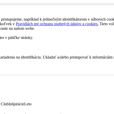
 pristupujeme, napríklad k jedinečným identifikátorom v súboroch coo
dykoľvek v
Pravidlách pre ochranu osobných údajov a cookies.
Tieto voľ
vanie na našom webe.
es v pätičke stránky.
zariadenia na identifikáciu. Ukladať a/alebo pristupovať k informáciám
 Club
Inšpirácie
Leto