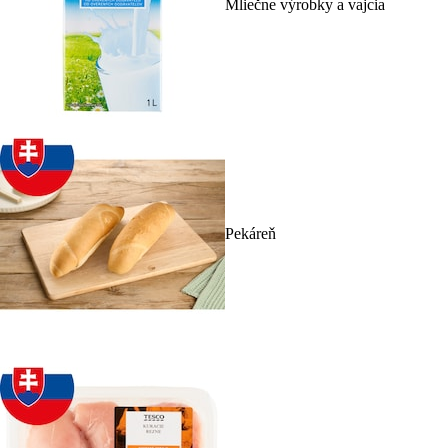
Mliečne výrobky a vajcia
Pekáreň