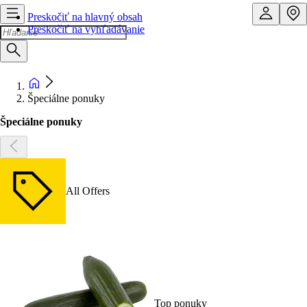
Preskočiť na hlavný obsah
Preskočiť na vyhľadávanie
Špeciálne ponuky
Špeciálne ponuky
All Offers
Top ponuky