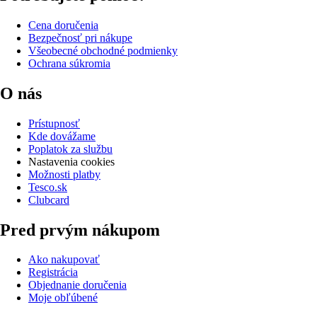
Cena doručenia
Bezpečnosť pri nákupe
Všeobecné obchodné podmienky
Ochrana súkromia
O nás
Prístupnosť
Kde dovážame
Poplatok za službu
Nastavenia cookies
Možnosti platby
Tesco.sk
Clubcard
Pred prvým nákupom
Ako nakupovať
Registrácia
Objednanie doručenia
Moje obľúbené