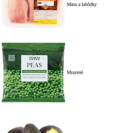
Mäso a lahôdky
Mrazené