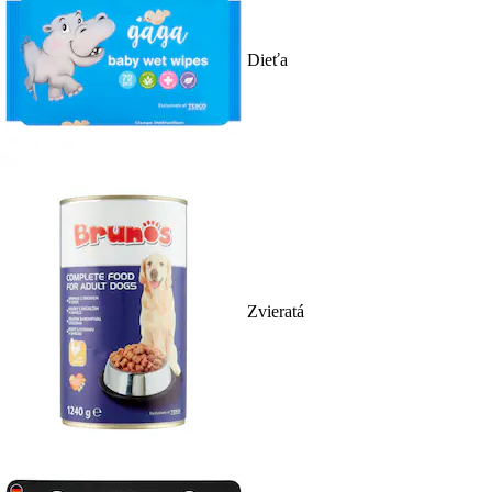
Dieťa
Zvieratá