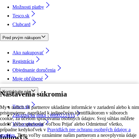
Možnosti platby
Tesco.sk
Clubcard
Pred prvým nákupom
Ako nakupovať
Registrácia
Objednanie doručenia
Moje obľúbené
Kontaktujte nás
Nastavenia súkromia
Tesco.sk
My a našich 18 partnerov ukladáme informácie v zariadení alebo k nim
pristupujeme, napríklad k jedinečným identifikátorom v súboroch
Zákaznícka linka - 0800222333
cookie, za účelom spracúvania osobných údajov. Svoj súhlas môžete
udeliť alebo spravovať voľbou Prijať alebo Odmietnuť všetko,
Výber obchodu
prípadne kedykoľvek v
Pravidlách pre ochranu osobných údajov a
cookies.
Tieto voľby oznámime našim partnerom a neovplyvnia údaje
followUs