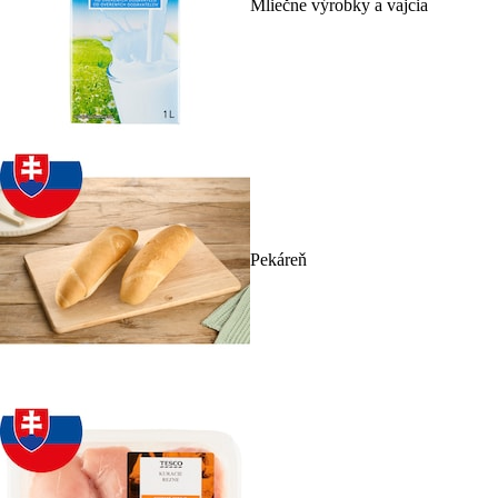
Mliečne výrobky a vajcia
Pekáreň