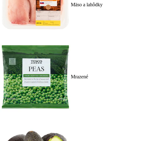
Mäso a lahôdky
Mrazené