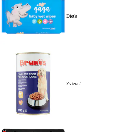
Dieťa
Zvieratá