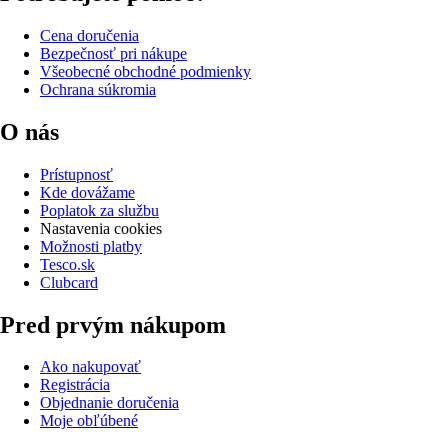
Cena doručenia
Bezpečnosť pri nákupe
Všeobecné obchodné podmienky
Ochrana súkromia
O nás
Prístupnosť
Kde dovážame
Poplatok za službu
Nastavenia cookies
Možnosti platby
Tesco.sk
Clubcard
Pred prvým nákupom
Ako nakupovať
Registrácia
Objednanie doručenia
Moje obľúbené