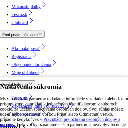
Možnosti platby
Tesco.sk
Clubcard
Pred prvým nákupom
Ako nakupovať
Registrácia
Objednanie doručenia
Moje obľúbené
Kontaktujte nás
Nastavenia súkromia
Tesco.sk
My a našich 18 partnerov ukladáme informácie v zariadení alebo k nim
pristupujeme, napríklad k jedinečným identifikátorom v súboroch
Zákaznícka linka - 0800222333
cookie, za účelom spracúvania osobných údajov. Svoj súhlas môžete
udeliť alebo spravovať voľbou Prijať alebo Odmietnuť všetko,
Výber obchodu
prípadne kedykoľvek v
Pravidlách pre ochranu osobných údajov a
cookies.
Tieto voľby oznámime našim partnerom a neovplyvnia údaje
followUs