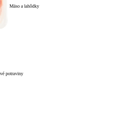
Mäso a lahôdky
ivé potraviny