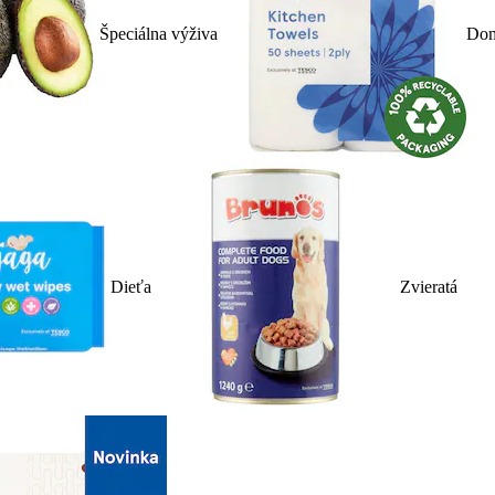
Špeciálna výživa
Dom
Dieťa
Zvieratá