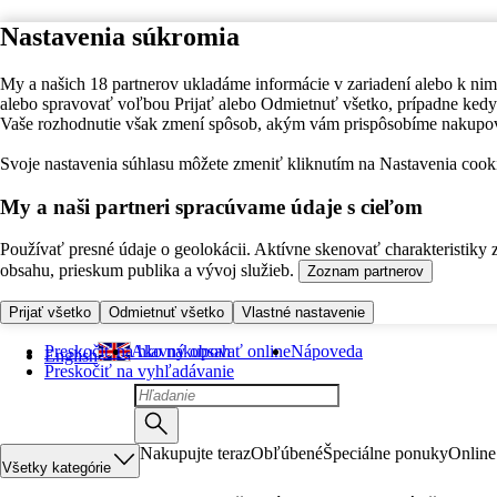
Nastavenia súkromia
My a našich 18 partnerov ukladáme informácie v zariadení alebo k nim
alebo spravovať voľbou Prijať alebo Odmietnuť všetko, prípadne ke
Vaše rozhodnutie však zmení spôsob, akým vám prispôsobíme nakupo
Svoje nastavenia súhlasu môžete zmeniť kliknutím na Nastavenia cooki
My a naši partneri spracúvame údaje s cieľom
Používať presné údaje o geolokácii. Aktívne skenovať charakteristiky 
obsahu, prieskum publika a vývoj služieb.
Zoznam partnerov
Prijať všetko
Odmietnuť všetko
Vlastné nastavenie
Preskočiť na hlavný obsah
Ako nakupovať online
Nápoveda
English
Preskočiť na vyhľadávanie
Nakupujte teraz
Obľúbené
Špeciálne ponuky
Online
Všetky kategórie