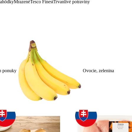
lahôdky
Mrazené
Tesco Finest
Trvanlivé potraviny
p ponuky
Ovocie, zelenina