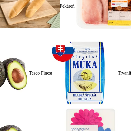
Pekáreň
Tesco Finest
Trvanl