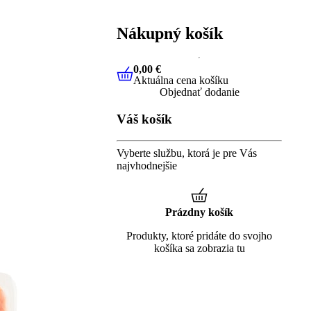
Nákupný košík
0,00 €
Aktuálna cena košíku
0,00 €
Aktuálna cena košíku
Objednať dodanie
Váš košík
Vyberte službu, ktorá je pre Vás
najvhodnejšie
Prázdny košík
Produkty, ktoré pridáte do svojho
košíka sa zobrazia tu