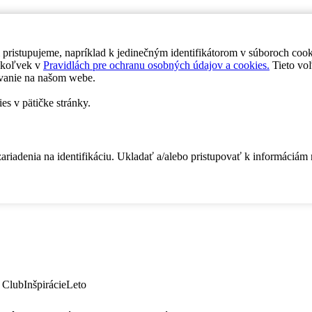
 pristupujeme, napríklad k jedinečným identifikátorom v súboroch coo
dykoľvek v
Pravidlách pre ochranu osobných údajov a cookies.
Tieto voľ
vanie na našom webe.
es v pätičke stránky.
zariadenia na identifikáciu. Ukladať a/alebo pristupovať k informáciám
 Club
Inšpirácie
Leto