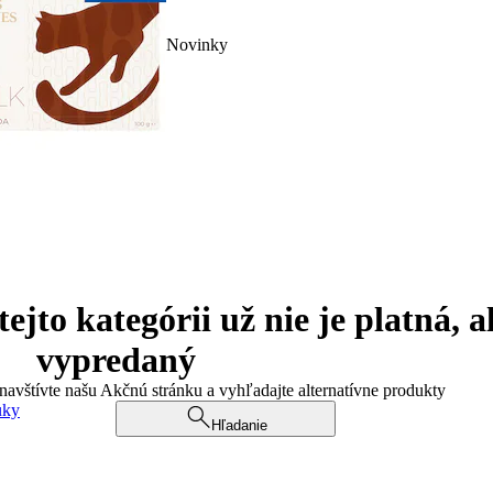
Novinky
jto kategórii už nie je platná, a
vypredaný
 navštívte našu Akčnú stránku a vyhľadajte alternatívne produkty
uky
Hľadanie