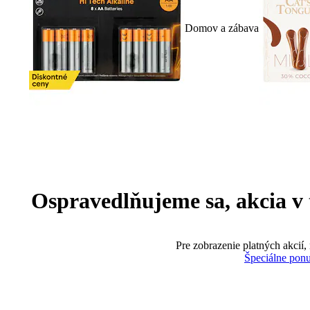
Domov a zábava
Ospravedlňujeme sa, akcia v te
Pre zobrazenie platných akcií,
Špeciálne pon