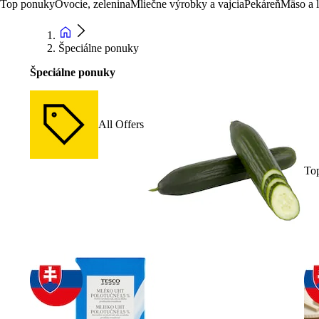
Top ponuky
Ovocie, zelenina
Mliečne výrobky a vajcia
Pekáreň
Mäso a 
Špeciálne ponuky
Špeciálne ponuky
All Offers
To