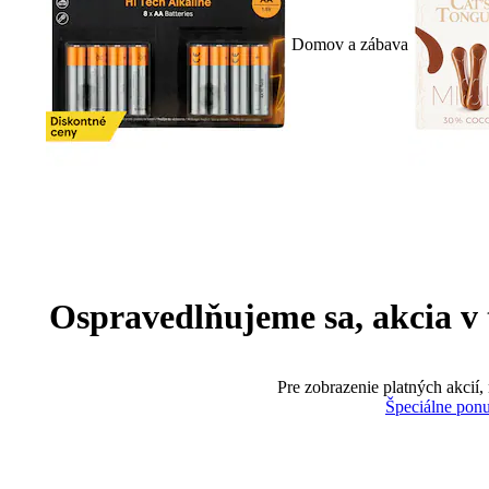
Domov a zábava
Ospravedlňujeme sa, akcia v te
Pre zobrazenie platných akcií,
Špeciálne pon