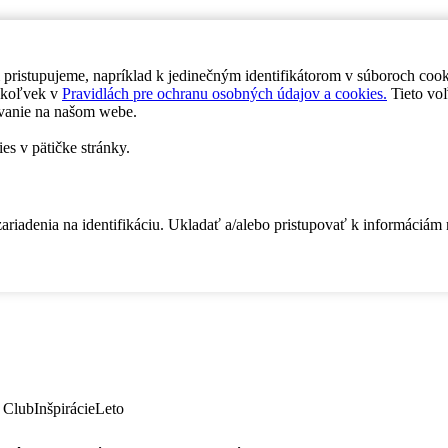
 pristupujeme, napríklad k jedinečným identifikátorom v súboroch coo
dykoľvek v
Pravidlách pre ochranu osobných údajov a cookies.
Tieto voľ
vanie na našom webe.
es v pätičke stránky.
zariadenia na identifikáciu. Ukladať a/alebo pristupovať k informáciám
 Club
Inšpirácie
Leto