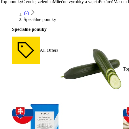
Top ponuky
Ovocie, zelenina
Mliečne výrobky a vajcia
Pekáreň
Mäso a 
Špeciálne ponuky
Špeciálne ponuky
All Offers
To