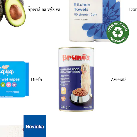
Špeciálna výživa
Dom
Dieťa
Zvieratá