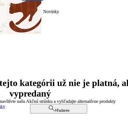
Novinky
jto kategórii už nie je platná, a
vypredaný
 navštívte našu Akčnú stránku a vyhľadajte alternatívne produkty
uky
Hľadanie