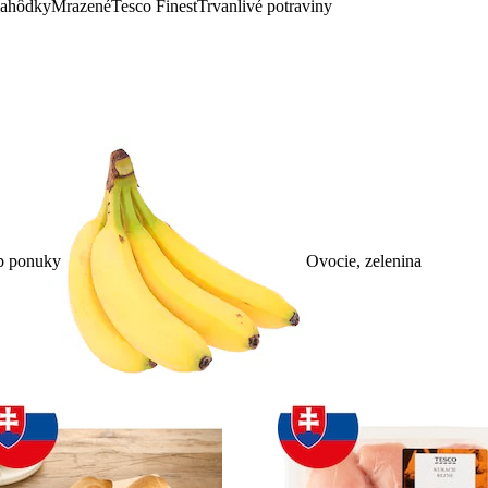
lahôdky
Mrazené
Tesco Finest
Trvanlivé potraviny
p ponuky
Ovocie, zelenina