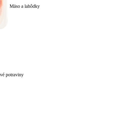
Mäso a lahôdky
ivé potraviny