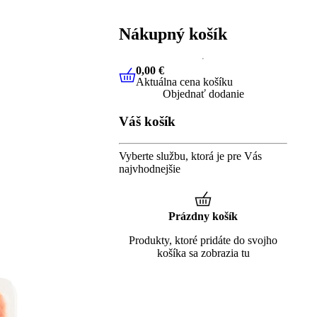
Nákupný košík
0,00 €
Aktuálna cena košíku
0,00 €
Aktuálna cena košíku
Objednať dodanie
Váš košík
Vyberte službu, ktorá je pre Vás
najvhodnejšie
Prázdny košík
Produkty, ktoré pridáte do svojho
košíka sa zobrazia tu