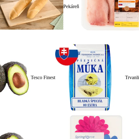
Pekáreň
Tesco Finest
Trvanl