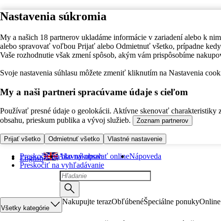
Nastavenia súkromia
My a našich 18 partnerov ukladáme informácie v zariadení alebo k nim
alebo spravovať voľbou Prijať alebo Odmietnuť všetko, prípadne ke
Vaše rozhodnutie však zmení spôsob, akým vám prispôsobíme nakupo
Svoje nastavenia súhlasu môžete zmeniť kliknutím na Nastavenia cooki
My a naši partneri spracúvame údaje s cieľom
Používať presné údaje o geolokácii. Aktívne skenovať charakteristiky 
obsahu, prieskum publika a vývoj služieb.
Zoznam partnerov
Prijať všetko
Odmietnuť všetko
Vlastné nastavenie
Preskočiť na hlavný obsah
Ako nakupovať online
Nápoveda
English
Preskočiť na vyhľadávanie
Nakupujte teraz
Obľúbené
Špeciálne ponuky
Online
Všetky kategórie