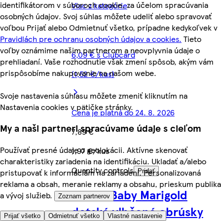
identifikátorom v súboroch cookie, za účelom spracúvania
Viac z kategórie
osobných údajov. Svoj súhlas môžete udeliť alebo spravovať
voľbou Prijať alebo Odmietnuť všetko, prípadne kedykoľvek v
Pravidlách pre ochranu osobných údajov a cookies.
Tieto
voľby oznámime našim partnerom a neovplyvnia údaje o
6,09 € s Clubcard
prehliadaní. Vaše rozhodnutie však zmení spôsob, akým vám
prispôsobíme nakupovanie na našom webe.
(1,52 €/kus)
Svoje nastavenia súhlasu môžete zmeniť kliknutím na
Nastavenia cookies v pätičke stránky.
Cena je platná do 24. 8. 2026
My a naši partneri spracúvame údaje s cieľom
7,89 €
Používať presné údaje o geolokácii. Aktívne skenovať
1,97 €/kus
charakteristiky zariadenia na identifikáciu. Ukladať a/alebo
Quantity controls
pristupovať k informáciám na zariadení. Personalizovaná
Pridať
reklama a obsah, meranie reklamy a obsahu, prieskum publika
Linteo Baby Marigold
a vývoj služieb.
Zoznam partnerov
detské vlhčené obrúsky
Prijať všetko
Odmietnuť všetko
Vlastné nastavenie