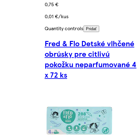
0,75 €
0,01 €/kus
Quantity controls
Pridať
Fred & Flo Detské vlhčené
obrúsky pre citlivú
pokožku neparfumované 4
x 72 ks