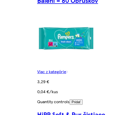
Balení = 80 Obrúskov
Viac z kategórie
3,29 €
0,04 €/kus
Quantity controls
Pridať
HiPP Soft & Pur čistiace