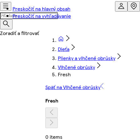
Preskočiť na hlavný obsah
Preskočiť na vyhľadávanie
Dieťa
Plienky a vlhčené obrúsky
Vlhčené obrúsky
Fresh
Späť na Vlhčené obrúsky
Fresh
0 items