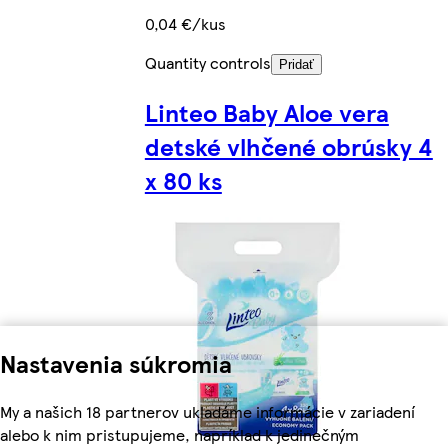
0,04 €/kus
Quantity controls
Pridať
Linteo Baby Aloe vera
detské vlhčené obrúsky 4
x 80 ks
Nastavenia súkromia
My a našich 18 partnerov ukladáme informácie v zariadení
alebo k nim pristupujeme, napríklad k jedinečným